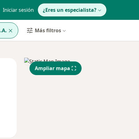
Iniciar sesión
¿Eres un especialista?
.A.
Más filtros
Lun
Mar
Mié
Ampliar mapa
10 Ago
11 Ago
12 Ago