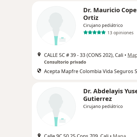
Dr. Mauricio Cope
Ortiz
Cirujano pediátrico
13 opiniones
CALLE 5C # 39 ‐ 33 (CONS 202), Cali
•
Ma
Consultorio privado
Acepta Mapfre Colombia Vida Seguros S
Dr. Abdelayis Yus
Gutierrez
Cirujano pediátrico
Calle 9C 50 25 Cons 709, Cali
•
Mapa