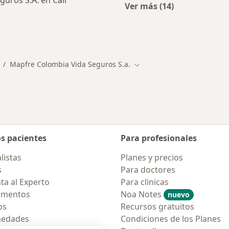
uros S.A. en Cali
Ver más (14)
Más en esta catego
ialistas de Mapfre Colombia Vida Seguros S.A.
Mapfre Colombia Vida Seguros S.a.
 ciudad
ambiar de ciudad
Cambiar de ciudad
os pacientes
Para profesionales
listas
Planes y precios
s
Para doctores
ta al Experto
Para clinicas
amentos
Noa Notes
nuevo
os
Recursos gratuitos
medades
Condiciones de los Planes