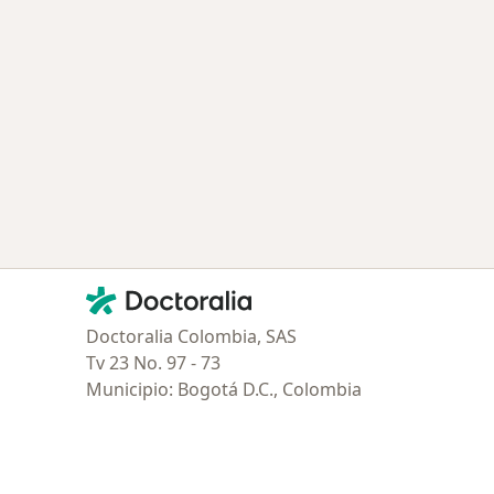
ría: Enfermedades más tratadas
Contacto
Doctoralia - Página de inicio
Doctoralia Colombia, SAS
Tv 23 No. 97 - 73
Municipio: Bogotá D.C., Colombia