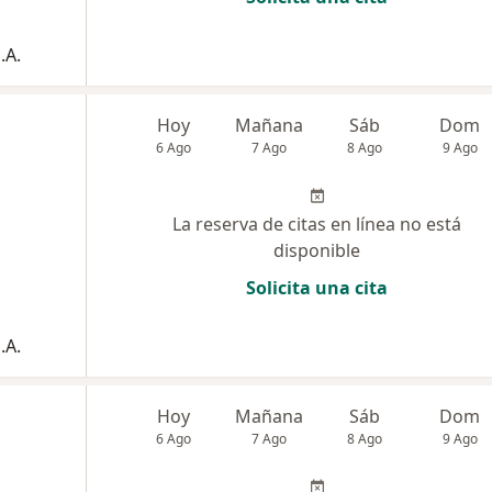
.A.
Hoy
Mañana
Sáb
Dom
6 Ago
7 Ago
8 Ago
9 Ago
La reserva de citas en línea no está
disponible
Solicita una cita
.A.
Hoy
Mañana
Sáb
Dom
6 Ago
7 Ago
8 Ago
9 Ago