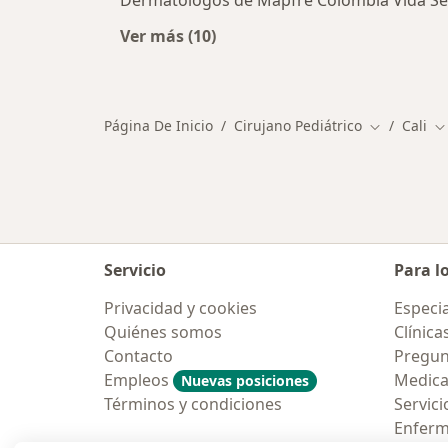
Dermatólogos de Mapfre Colombia Vida Seg
Ver más (10)
Más en esta categoría: Otros espec
Página De Inicio
Cirujano Pediátrico
Cali
Cambiar de
C
Servicio
Para l
Privacidad y cookies
Especia
Quiénes somos
Clínica
Contacto
Pregun
Empleos
Medic
Nuevas posiciones
Términos y condiciones
Servici
Enfer