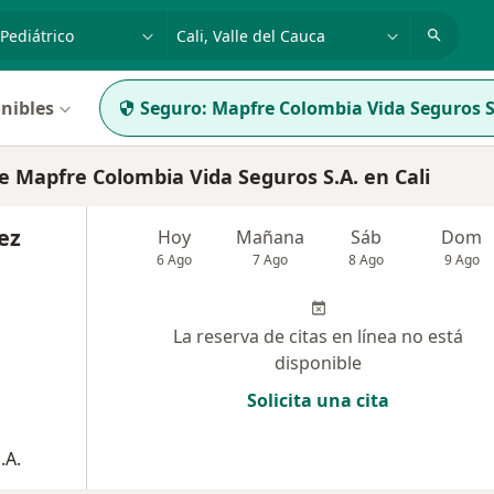
dad, enfermedad o nombre
p. ej. Bogotá
nibles
Seguro:
Mapfre Colombia Vida Seguros S
 Mapfre Colombia Vida Seguros S.A. en Cali
ez
Hoy
Mañana
Sáb
Dom
6 Ago
7 Ago
8 Ago
9 Ago
La reserva de citas en línea no está
disponible
Solicita una cita
.A.