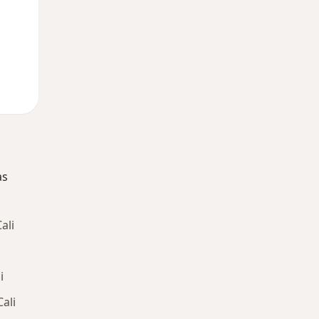
as
ali
i
ali