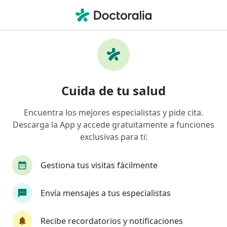
Men
Apendicitis • Cali, Valle del Cauca
Filtros
• 1
Seguro
Mapa
Especialistas en Apendicitis en Cali
Cuida de tu salud
Encuentra los mejores especialistas y pide cita.
¿Qué especialidad estás buscando?
Descarga la App y accede gratuitamente a funciones
Cirujano general
Cirujano pediátrico
Espe
exclusivas para ti:
Gestiona tus visitas fácilmente
Envía mensajes a tus especialistas
Recibe recordatorios y notificaciones