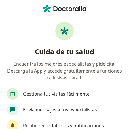
Men
Cirujano Pediátrico • Medellín, Antioquia
Filtros
Seguro:
Aliansalud Entidad P
Cirujanos pediátricos recomendados de
Cuida de tu salud
Aliansalud Entidad Promotora De Salud S.A.
en Medellín
Encuentra los mejores especialistas y pide cita.
Descarga la App y accede gratuitamente a funciones
exclusivas para ti:
Gestiona tus visitas fácilmente
Envía mensajes a tus especialistas
Dr. Hector Gabriel Melgarejo Corredor
Recibe recordatorios y notificaciones
Cirujano pediátrico