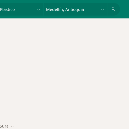
dad, enfermedad o nombre
p. ej. Bogotá
des más tratadas
Sura
Cambiar de ciudad