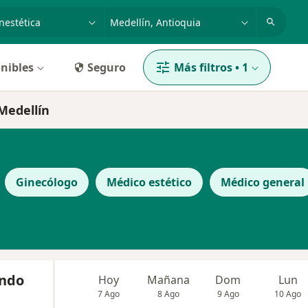
dad, enfermedad o nombre
p. ej. Bogotá
nibles
Seguro
Más filtros
•
1
 Medellín
Ginecólogo
Médico estético
Médico general
ando
Hoy
Mañana
Dom
Lun
7 Ago
8 Ago
9 Ago
10 Ago