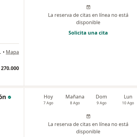
La reserva de citas en línea no está
disponible
Solicita una cita
a
torio 07, Medellín
•
Mapa
 270.000
ón
Hoy
Mañana
Dom
Lun
7 Ago
8 Ago
9 Ago
10 Ago
La reserva de citas en línea no está
disponible