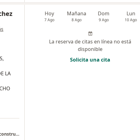
chez
Hoy
Mañana
Dom
Lun
7 Ago
8 Ago
9 Ago
10 Ago
ás
La reserva de citas en línea no está
disponible
S,
Solicita una cita
E LA
UCHO
Dr Alejandro Sánchez – Cirugía Plástica y Reconstructiva