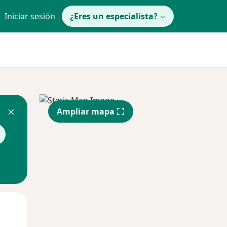
Iniciar sesión
¿Eres un especialista?
Ampliar mapa
Mar
Mié
Jue
11 Ago
12 Ago
13 Ago