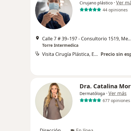
·
Ver m
Cirujano plástico
44 opiniones
Calle 7 # 39–197 - Consultorio 151
Torre Intermedica
Visita Cirugía Plástica, Estética y Reconstructiva
Precio sin es
Dra. Catalina Mo
·
Ver más
Dermatóloga
677 opiniones
Dirección
En línea