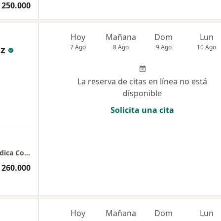
 250.000
Hoy
Mañana
Dom
Lun
z
7 Ago
8 Ago
9 Ago
10 Ago
La reserva de citas en línea no está
disponible
Solicita una cita
Centro Comercial Mayorca Etapa 2 Plaza Médica Consultorio 1110/1112
 260.000
Hoy
Mañana
Dom
Lun