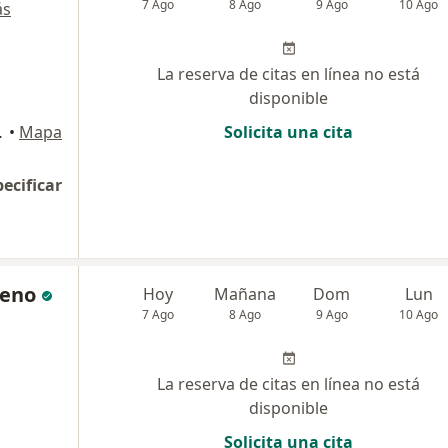
7 Ago
8 Ago
9 Ago
10 Ago
ás
La reserva de citas en línea no está
disponible
9, Medellín
•
Mapa
Solicita una cita
pecificar
reno
Hoy
Mañana
Dom
Lun
7 Ago
8 Ago
9 Ago
10 Ago
La reserva de citas en línea no está
disponible
Solicita una cita