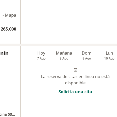
llín
•
Mapa
 265.000
anín
Hoy
Mañana
Dom
Lun
7 Ago
8 Ago
9 Ago
10 Ago
La reserva de citas en línea no está
disponible
Solicita una cita
Centro Comercial Del Este - Dermavital - Oficina 531 Dra. Ana María Sanín