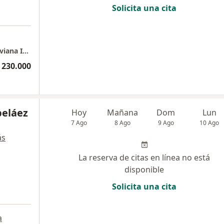
Solicita una cita
Consulta Dermatologia en Medellin - DRA Viviana Ibagón Pardo
 230.000
beláez
Hoy
Mañana
Dom
Lun
7 Ago
8 Ago
9 Ago
10 Ago
ás
La reserva de citas en línea no está
disponible
Solicita una cita
a