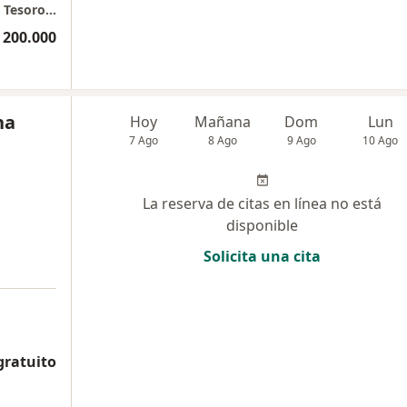
Leblon Cirugía Plástica // Torre medica #1 El Tesoro Consultorio 1337
 200.000
na
Hoy
Mañana
Dom
Lun
7 Ago
8 Ago
9 Ago
10 Ago
La reserva de citas en línea no está
disponible
Solicita una cita
gratuito