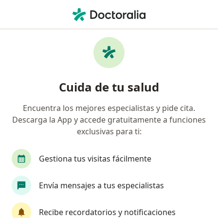
Men
Alteración Estética De La Nariz • Medellín, Antioquia
Filtros
• 1
Seguro
Mapa
Especialistas en Alteración estética de la
Cuida de tu salud
nariz en Medellín
Encuentra los mejores especialistas y pide cita.
Descarga la App y accede gratuitamente a funciones
¿Qué especialidad estás buscando?
exclusivas para ti:
Cirujano plástico
Cirujano maxilofacial
M
Gestiona tus visitas fácilmente
Envía mensajes a tus especialistas
Recibe recordatorios y notificaciones