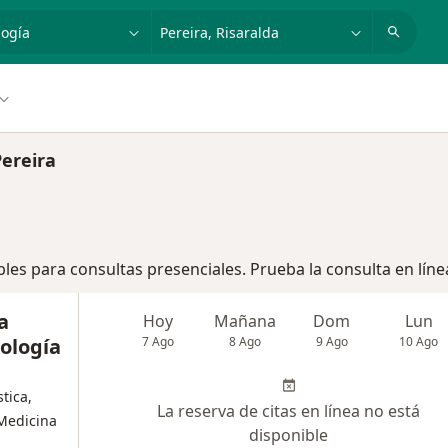
dad, enfermedad o nombre
p. ej. Bogotá
ereira
bles para consultas presenciales. Prueba la consulta en líne
a
Hoy
Mañana
Dom
Lun
ología
7 Ago
8 Ago
9 Ago
10 Ago
tica,
La reserva de citas en línea no está
 Medicina
disponible