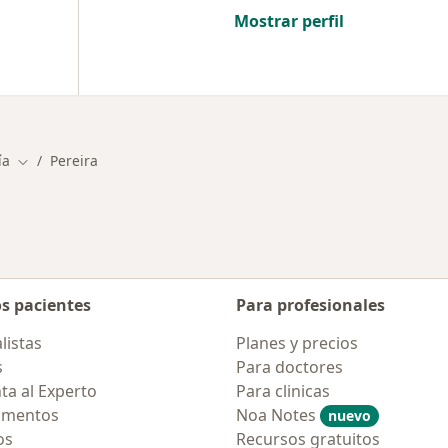
Mostrar perfil
ía
Pereira
Cambiar de ciudad
os pacientes
Para profesionales
listas
Planes y precios
s
Para doctores
ta al Experto
Para clinicas
amentos
Noa Notes
nuevo
os
Recursos gratuitos