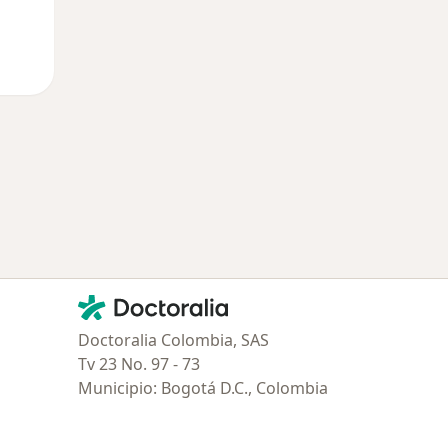
Contacto
Doctoralia - Página de inicio
Doctoralia Colombia, SAS
Tv 23 No. 97 - 73
Municipio: Bogotá D.C., Colombia