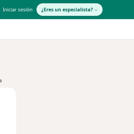
Iniciar sesión
¿Eres un especialista?
a
Mar
Mié
Jue
11 Ago
12 Ago
13 Ago