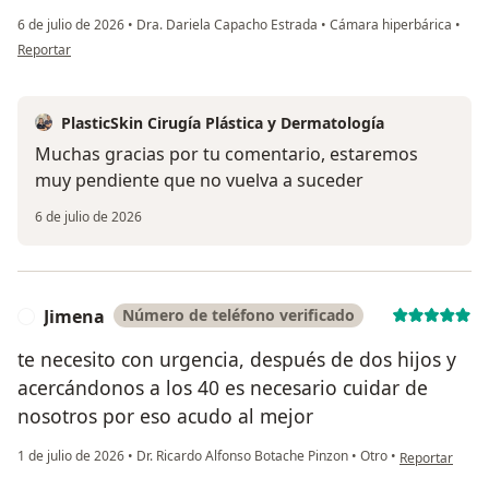
6 de julio de 2026
•
Dra. Dariela Capacho Estrada
•
Cámara hiperbárica
•
en opinión del usuario Lina Sanchez
Reportar
PlasticSkin Cirugía Plástica y Dermatología
Muchas gracias por tu comentario, estaremos
muy pendiente que no vuelva a suceder
6 de julio de 2026
Jimena
Número de teléfono verificado
J
te necesito con urgencia, después de dos hijos y
acercándonos a los 40 es necesario cuidar de
nosotros por eso acudo al mejor
en opinión del
1 de julio de 2026
•
Dr. Ricardo Alfonso Botache Pinzon
•
Otro
•
Reportar