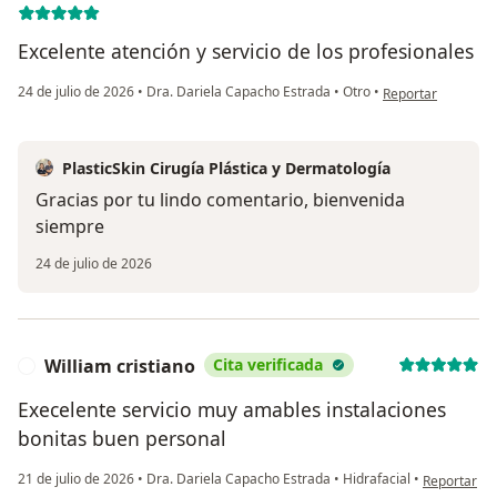
Excelente atención y servicio de los profesionales
en opinión del us
24 de julio de 2026
•
Dra. Dariela Capacho Estrada
•
Otro
•
Reportar
PlasticSkin Cirugía Plástica y Dermatología
Gracias por tu lindo comentario, bienvenida
siempre
24 de julio de 2026
William cristiano
Cita verificada
W
Execelente servicio muy amables instalaciones
bonitas buen personal
en opinión d
21 de julio de 2026
•
Dra. Dariela Capacho Estrada
•
Hidrafacial
•
Reportar