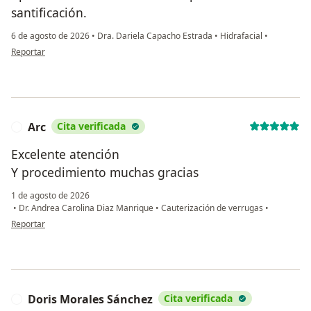
santificación.
6 de agosto de 2026
•
Dra. Dariela Capacho Estrada
•
Hidrafacial
•
en opinión del usuario R.O
Reportar
Arc
Cita verificada
A
Excelente atención
Y procedimiento muchas gracias
1 de agosto de 2026
•
Dr. Andrea Carolina Diaz Manrique
•
Cauterización de verrugas
•
en opinión del usuario Arc
Reportar
Doris Morales Sánchez
Cita verificada
D