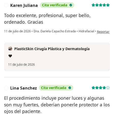
Karen Juliana
Cita verificada
K
Todo excelente, profesional, super bello,
ordenado. Gracias
en opinión d
11 de julio de 2026
•
Dra. Dariela Capacho Estrada
•
Hidrafacial
•
Reportar
PlasticSkin Cirugía Plástica y Dermatología
❤️
11 de julio de 2026
Lina Sanchez
Cita verificada
L
El procedimiento incluye poner luces y algunas
son muy fuertes, deberian ponerle protector a los
ojos del paciente.