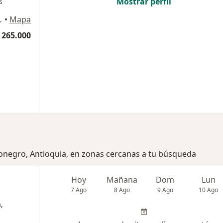
Mostrar perfil
s
ipre, Rionegro
•
Mapa
 265.000
ionegro, Antioquia, en zonas cercanas a tu búsqueda
Hoy
Mañana
Dom
Lun
7 Ago
8 Ago
9 Ago
10 Ago
,