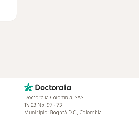
Contacto
Doctoralia - Página de inicio
Doctoralia Colombia, SAS
Tv 23 No. 97 - 73
Municipio: Bogotá D.C., Colombia