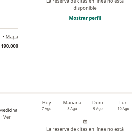
La reserva de citas en línea no está
disponible
Mostrar perfil
ellín
•
Mapa
 190.000
Hoy
Mañana
Dom
Lun
7 Ago
8 Ago
9 Ago
10 Ago
 Medicina
·
Ver
La reserva de citas en línea no está