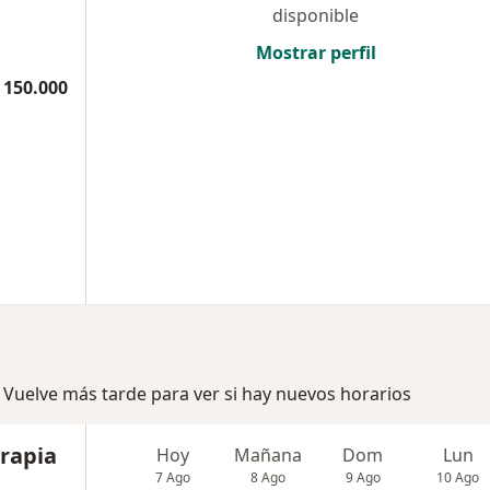
disponible
Mostrar perfil
 150.000
 Vuelve más tarde para ver si hay nuevos horarios
erapia
Hoy
Mañana
Dom
Lun
7 Ago
8 Ago
9 Ago
10 Ago