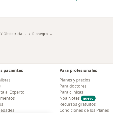
 Y Obstetricia
Rionegro
Cambiar de ciudad
Cambiar de ciudad
os pacientes
Para profesionales
listas
Planes y precios
s
Para doctores
ta al Experto
Para clinicas
amentos
Noa Notes
nuevo
os
Recursos gratuitos
medades
Condiciones de los Planes