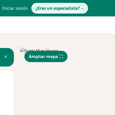
Iniciar sesión
¿Eres un especialista?
Ampliar mapa
Mar
Mié
Jue
11 Ago
12 Ago
13 Ago