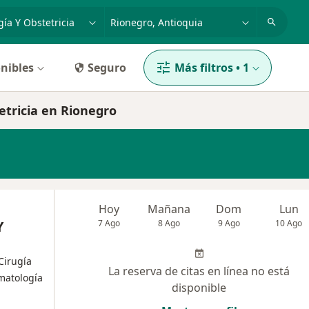
dad, enfermedad o nombre
p. ej. Bogotá
nibles
Seguro
Más filtros
•
1
etricia en Rionegro
Hoy
Mañana
Dom
Lun
Y
7 Ago
8 Ago
9 Ago
10 Ago
 Cirugía
La reserva de citas en línea no está
matología
disponible