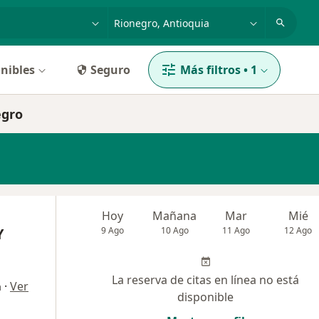
dad, enfermedad o nombre
p. ej. Bogotá
nibles
Seguro
Más filtros
•
1
egro
Hoy
Mañana
Mar
Mié
Y
9 Ago
10 Ago
11 Ago
12 Ago
,
La reserva de citas en línea no está
·
Ver
a
disponible