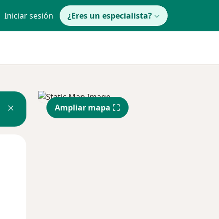
Iniciar sesión
¿Eres un especialista?
Ampliar mapa
Jue
Vie
Sáb
13 Ago
14 Ago
15 Ago