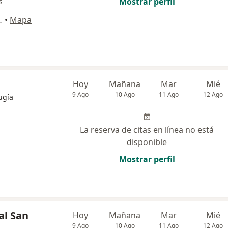
Mostrar perfil
s
ipre, Rionegro
•
Mapa
Hoy
Mañana
Mar
Mié
9 Ago
10 Ago
11 Ago
12 Ago
ugía
La reserva de citas en línea no está
disponible
Mostrar perfil
al San
Hoy
Mañana
Mar
Mié
9 Ago
10 Ago
11 Ago
12 Ago