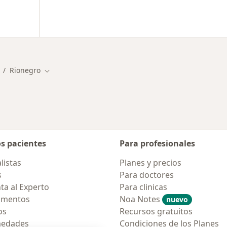
Rionegro
ambiar de ciudad
Cambiar de ciudad
os pacientes
Para profesionales
listas
Planes y precios
s
Para doctores
ta al Experto
Para clinicas
amentos
Noa Notes
nuevo
os
Recursos gratuitos
medades
Condiciones de los Planes