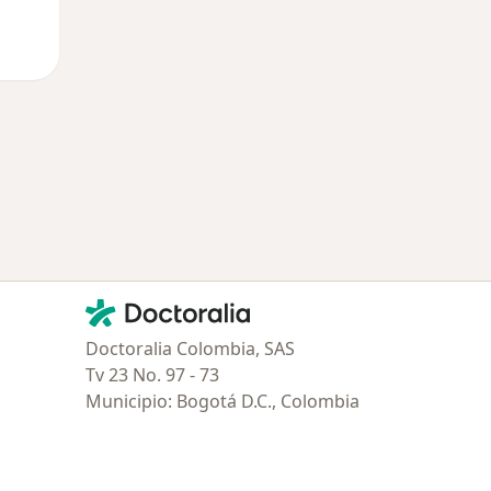
Contacto
Doctoralia - Página de inicio
Doctoralia Colombia, SAS
Tv 23 No. 97 - 73
Municipio: Bogotá D.C., Colombia