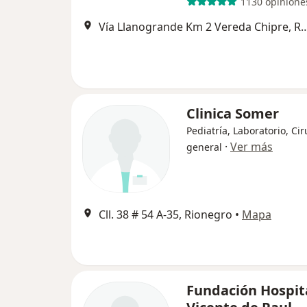
1130 opinione
Vía Llanogrande Km 2 Vereda Ch
Clinica Somer
Pediatría, Laboratorio, Cir
·
Ver más
general
Cll. 38 # 54 A-35, Rionegro
•
Mapa
Fundación Hospit