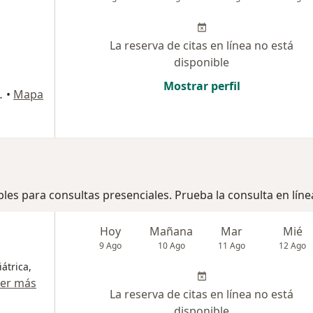
La reserva de citas en línea no está
disponible
Mostrar perfil
m 2, Rionegro
•
Mapa
bles para consultas presenciales. Prueba la consulta en líne
Hoy
Mañana
Mar
Mié
9 Ago
10 Ago
11 Ago
12 Ago
átrica,
er más
La reserva de citas en línea no está
disponible