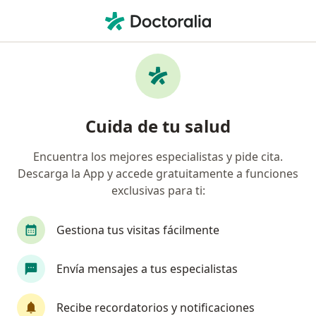
Men
Neurofisiología • Cúcuta, Norte de Santander
Filtros
• 1
Seguro
Mapa
Centros médicos de neurofisiología en
Cuida de tu salud
Cúcuta
Encuentra los mejores especialistas y pide cita.
Descarga la App y accede gratuitamente a funciones
¿Cuál es tu compañía aseguradora?
exclusivas para ti:
Gestiona tus visitas fácilmente
Envía mensajes a tus especialistas
Recibe recordatorios y notificaciones