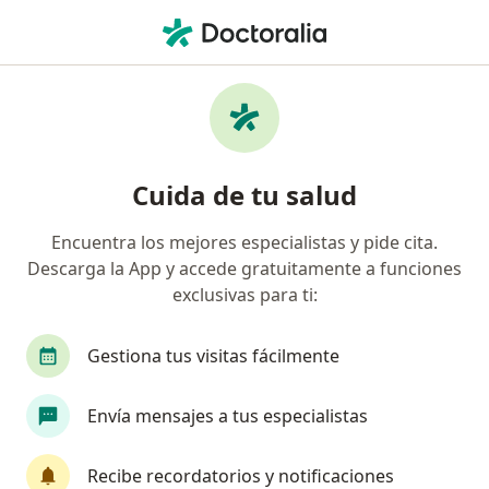
Men
Neurofisiología
Filtros
• 1
Seguro
Mapa
Centros médicos de neurofisiología
Cuida de tu salud
Encuentra los mejores especialistas y pide cita.
Elige la ciudad en la que buscas al especialista
Descarga la App y accede gratuitamente a funciones
Bogotá
Medellín
Cartagena
Barranqu
exclusivas para ti:
Gestiona tus visitas fácilmente
Envía mensajes a tus especialistas
Recibe recordatorios y notificaciones