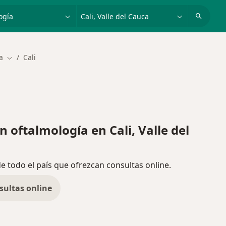
dad, enfermedad o nombre
p. ej. Bogotá
a
Cali
Cambiar de ciudad
oftalmología en Cali, Valle del
de todo el país que ofrezcan consultas online.
sultas online