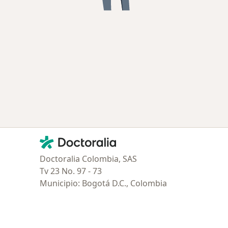
Contacto
Doctoralia - Página de inicio
Doctoralia Colombia, SAS
Tv 23 No. 97 - 73
Municipio: Bogotá D.C., Colombia