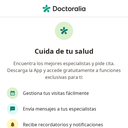
Men
Ginecología Y Obstetricia • Cali, Valle del Cauca
Filtros
• 1
Seguro
Mapa
Centros médicos de ginecología y
Cuida de tu salud
obstetricia en Cali
Encuentra los mejores especialistas y pide cita.
Descarga la App y accede gratuitamente a funciones
¿Cuál es tu compañía aseguradora?
exclusivas para ti:
Compañía De Medicina Prepagada Colsanitas S.A.
Gestiona tus visitas fácilmente
Envía mensajes a tus especialistas
Recibe recordatorios y notificaciones