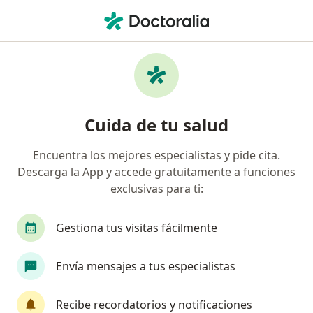
Men
Ortopedia Y Traumatología • Palmira, Valle del Cauca
Filtros
• 1
Seguro
Mapa
Centros médicos de ortopedia y
Cuida de tu salud
traumatología en Palmira
Encuentra los mejores especialistas y pide cita.
Descarga la App y accede gratuitamente a funciones
¿Cuál es tu compañía aseguradora?
exclusivas para ti:
Gestiona tus visitas fácilmente
Envía mensajes a tus especialistas
Recibe recordatorios y notificaciones