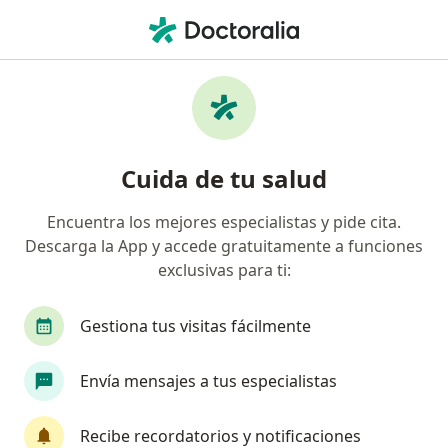
Men
Otorrinolaringología • Barranquilla, Atlántico
Filtros
• 1
Seguro
Mapa
Centros médicos de otorrinolaringología en
Cuida de tu salud
Barranquilla
Encuentra los mejores especialistas y pide cita.
Descarga la App y accede gratuitamente a funciones
¿Cuál es tu compañía aseguradora?
exclusivas para ti:
Gestiona tus visitas fácilmente
Envía mensajes a tus especialistas
Recibe recordatorios y notificaciones