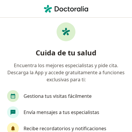
Men
Cardiología • Barranquilla, Atlántico
Página De Inicio
Centros Médicos
Cardiología
Cambiar de
Barranquilla
Cuida de tu salud
Encuentra los mejores especialistas y pide cita.
Descarga la App y accede gratuitamente a funciones
exclusivas para ti:
Gestiona tus visitas fácilmente
Envía mensajes a tus especialistas
Recibe recordatorios y notificaciones