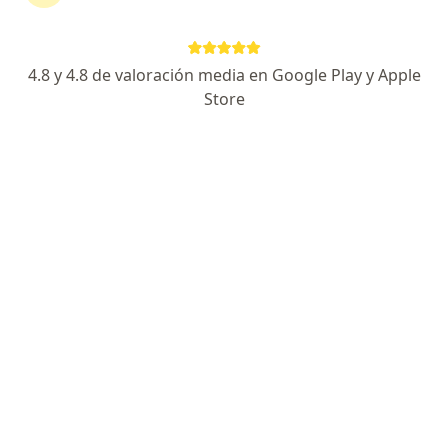
4.8 y 4.8 de valoración media en Google Play y Apple
No hemos encontrado ningún cardiología
Store
en Barranquilla, Atlántico
Cambia tu localización o busca especialistas de todo
el país que ofrezcan consultas online.
Cambiar mi localización
Buscar consultas online