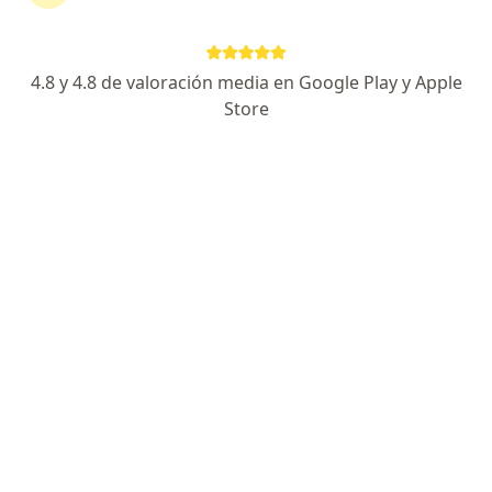
Ningún profesional de este centro tiene citas disponibles
Mostrar perfil
4.8 y 4.8 de valoración media en Google Play y Apple
Store
Clinica La Estancia
·
Ver
Radiología, Alergia, asma e inmunología, Cardiología
más
Cll. 15N # 2-256, Popayán
•
Mapa
Ningún profesional de este centro tiene citas disponibles
Mostrar perfil