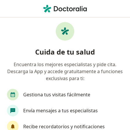
Men
Radiología • Popayán, Cauca
Filtros
• 1
Mapa
Centros médicos de radiología en Popayán
Cuida de tu salud
Encuentra los mejores especialistas y pide cita.
Descarga la App y accede gratuitamente a funciones
exclusivas para ti:
Gestiona tus visitas fácilmente
Medica & Cia
Envía mensajes a tus especialistas
Radiología
Calle 19 N 8-30, Popayán
•
Mapa
Recibe recordatorios y notificaciones