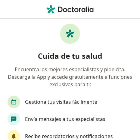
Men
Anestesiología • Popayán, Cauca
Filtros
• 1
Mapa
Centros médicos de anestesiología en
Cuida de tu salud
Popayán
Encuentra los mejores especialistas y pide cita.
Descarga la App y accede gratuitamente a funciones
exclusivas para ti:
Gestiona tus visitas fácilmente
Envía mensajes a tus especialistas
Clínica Salud Protección Ips - Centro
Medico
Recibe recordatorios y notificaciones
·
Ver
Anestesiología, Medicina alternativa, Medicina general