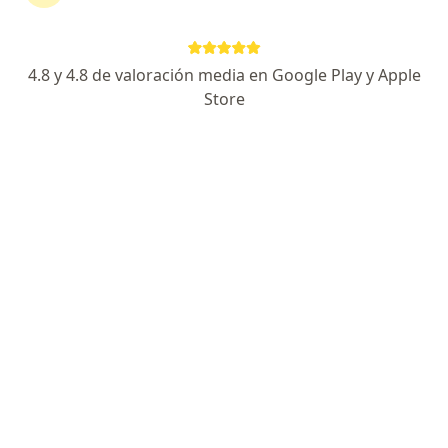
más
Cra 11 #5-41 B/Valencia, Popayán
•
Mapa
4.8 y 4.8 de valoración media en Google Play y Apple
Ningún profesional de este centro tiene citas disponibles
Store
Mostrar perfil
Coop de Trabajo Asociado de An
Anestesiología
Calle 2 N 3-30 Centenario, Popayán
•
Mapa