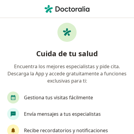
Men
Urgencias • Palmira, Valle del Cauca
Filtros
• 1
Seguro
Mapa
Centros médicos de urgencias en Palmira
Cuida de tu salud
Encuentra los mejores especialistas y pide cita.
¿Cuál es tu compañía aseguradora?
Descarga la App y accede gratuitamente a funciones
exclusivas para ti:
Gestiona tus visitas fácilmente
Envía mensajes a tus especialistas
Recibe recordatorios y notificaciones
Clinica Palmira S.A.