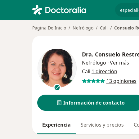
especiali
Página De Inicio
Nefrólogo
Cali
Consuelo R
Dra.
Consuelo Restr
sobr
Nefrólogo
·
Ver más
Cali
1 dirección
13 opiniones
Información de contacto
Experiencia
Servicios y precios
Co