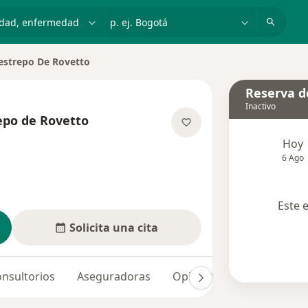
dad, enfermedad o nombre
p. ej. Bogotá
estrepo De Rovetto
Reserva de
Inactivo
epo de Rovetto
e las especializaciones
Hoy
6 Ago
Este 
Solicita una cita
nsultorios
Aseguradoras
Opiniones (13)
Dudas 