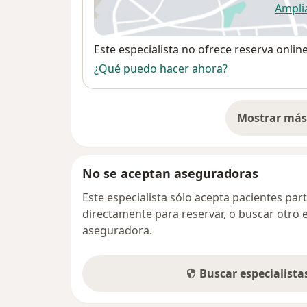
Ampli
se
Disponibilidad
Este especialista no ofrece reserva onlin
¿Qué puedo hacer ahora?
Mostrar más 
so
No se aceptan aseguradoras
Este especialista sólo acepta pacientes par
directamente para reservar, o buscar otro 
aseguradora.
Buscar especialist