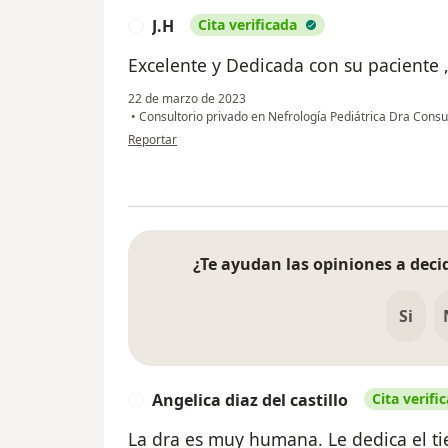
J.H
Cita verificada
J
Excelente y Dedicada con su paciente ,
22 de marzo de 2023
•
Consultorio privado en Nefrología Pediátrica Dra Cons
en opinión del usuario J.H
Reportar
¿Te ayudan las opiniones a decid
Si
Angelica diaz del castillo
Cita verifi
A
La dra es muy humana. Le dedica el ti