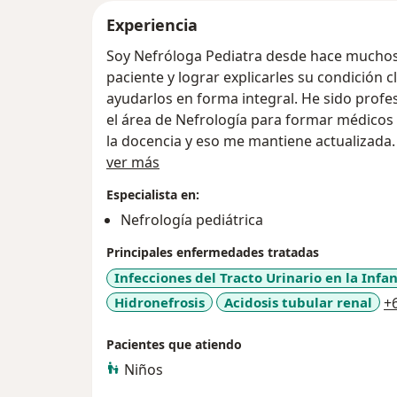
Experiencia
Soy Nefróloga Pediatra desde hace muchos años . Me gusta poder ayudar a mis
paciente y lograr explicarles su condición clinica a los padres para poder
ayudarlos en forma integral. He sido profesora Universitaria por muchos años en
el área de Nefrología para formar médicos generales y pediatras; disfruto mucho
la docencia y eso me mantiene actualizada
Acerca de mí
ver más
Trato de brindarle a mis pacientes una
Soy miembro fundador de la Asociación Co
Especialista en:
ACONEPE y editora del libro "Enfoques en l
Nefrología pediátrica
Principales enfermedades tratadas
Infecciones del Tracto Urinario en la Infa
Hidronefrosis
Acidosis tubular renal
+
Pacientes que atiendo
Niños