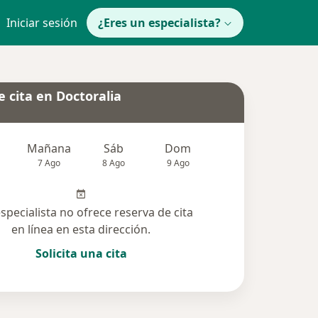
Iniciar sesión
¿Eres un especialista?
 cita en Doctoralia
Mañana
Sáb
Dom
Lun
Mar
7 Ago
8 Ago
9 Ago
10 Ago
11 Ag
especialista no ofrece reserva de cita
en línea en esta dirección.
Solicita una cita
solucionadas (8)