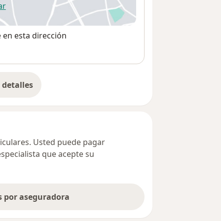
ar
 abre en una nueva pestaña
e en esta dirección
detalles
bre la dirección
ticulares. Usted puede pagar
especialista que acepte su
as por aseguradora