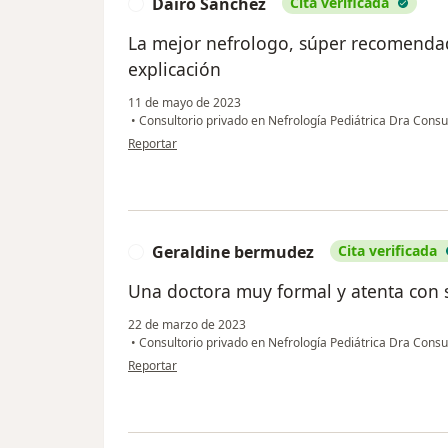
Dairo Sanchez
Cita verificada
D
La mejor nefrologo, súper recomendad
explicación
11 de mayo de 2023
•
Consultorio privado en Nefrología Pediátrica Dra Cons
en opinión del usuario Dairo Sanchez
Reportar
Geraldine bermudez
Cita verificada
G
Una doctora muy formal y atenta con s
22 de marzo de 2023
•
Consultorio privado en Nefrología Pediátrica Dra Cons
en opinión del usuario Geraldine bermudez
Reportar