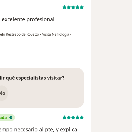
 excelente profesional
uelo Restrepo de Rovetto
•
Visita Nefrología
•
ir qué especialistas visitar?
No
cada
empo necesario al pte, y explica