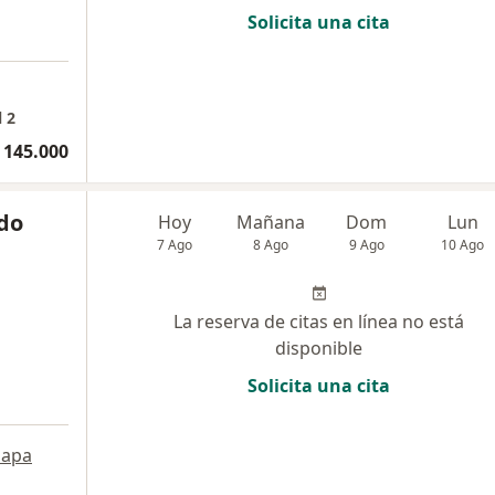
Solicita una cita
l 2
 145.000
ldo
Hoy
Mañana
Dom
Lun
7 Ago
8 Ago
9 Ago
10 Ago
La reserva de citas en línea no está
disponible
Solicita una cita
apa