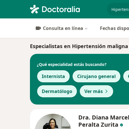
especiali
Consulta en línea
Fechas dispo
Especialistas en Hipertensión maligna 
¿Qué especialidad estás buscando?
Internista
Cirujano general
Dermatólogo
Ver más
Dra. Diana Marce
Peralta Zurita