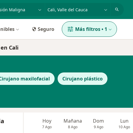
dad, enfermedad o nombre
p. ej. Bogotá
nibles
Seguro
Más filtros
•
1
en Cali
Cirujano maxilofacial
Cirujano plástico
la
Hoy
Mañana
Dom
Lun
7 Ago
8 Ago
9 Ago
10 Ago