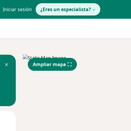
Iniciar sesión
¿Eres un especialista?
Ampliar mapa
Mar
Mié
Jue
11 Ago
12 Ago
13 Ago