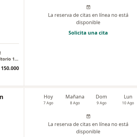
La reserva de citas en línea no está
disponible
Solicita una cita
a
Edificio Consultorios de Especialistas Consultorio 104 Barrio Versalles
 150.000
ón
Hoy
Mañana
Dom
Lun
7 Ago
8 Ago
9 Ago
10 Ago
La reserva de citas en línea no está
disponible