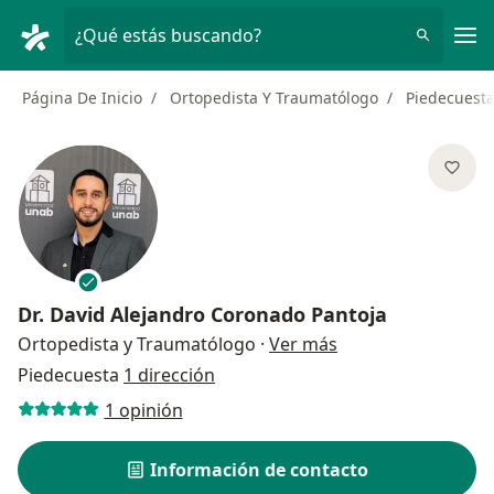
Men
¿Qué estás buscando?
Página De Inicio
Ortopedista Y Traumatólogo
Piedecuest
Dr.
David Alejandro Coronado Pantoja
sobre las especial
Ortopedista y Traumatólogo
·
Ver más
Piedecuesta
1 dirección
1 opinión
Información de contacto