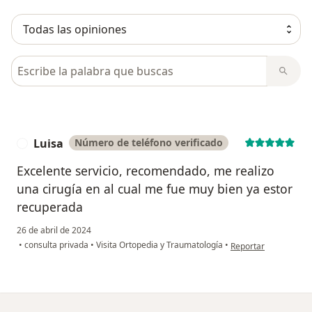
Busca en opiniones
Luisa
Número de teléfono verificado
L
Excelente servicio, recomendado, me realizo
una cirugía en al cual me fue muy bien ya estor
recuperada
26 de abril de 2024
en opinión del usuari
•
consulta privada
•
Visita Ortopedia y Traumatología
•
Reportar