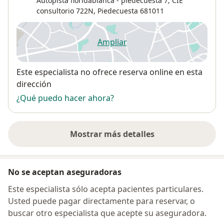
Autopista floridablanca - piedecuesta 7,
CIE
consultorio 722N,
Piedecuesta
681011
Ampliar
se abre en una nueva pestañ
Disponibilidad
Este especialista no ofrece reserva online en esta
dirección
¿Qué puedo hacer ahora?
Mostrar más detalles
sobre la dirección
No se aceptan aseguradoras
Este especialista sólo acepta pacientes particulares.
Usted puede pagar directamente para reservar, o
buscar otro especialista que acepte su aseguradora.