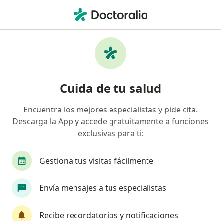
Men
Lesión Del Ligamento Cruzado Anterior Lca • Bucaramanga, Santander
Filtros
• 1
Seguro
Mapa
Especialistas en Lesión del Ligamento
Cuida de tu salud
Cruzado Anterior (LCA) en Bucaramanga
Encuentra los mejores especialistas y pide cita.
Descarga la App y accede gratuitamente a funciones
¿Qué especialidad estás buscando?
exclusivas para ti:
Ortopedista y Traumatólogo
Cirujano general
Gestiona tus visitas fácilmente
Envía mensajes a tus especialistas
Recibe recordatorios y notificaciones