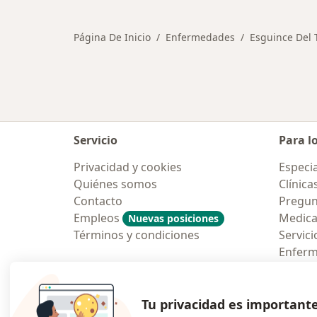
Página De Inicio
Enfermedades
Esguince Del T
Servicio
Para l
Privacidad y cookies
Especia
Quiénes somos
Clínica
Contacto
Pregun
Empleos
Medic
Nuevas posiciones
Términos y condiciones
Servici
Enfer
Pregun
Aplicac
Tu privacidad es important