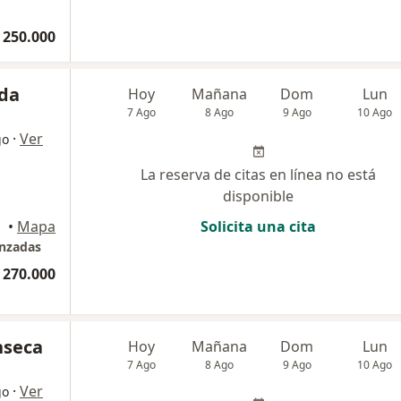
 250.000
eda
Hoy
Mañana
Dom
Lun
7 Ago
8 Ago
9 Ago
10 Ago
·
Ver
go
La reserva de citas en línea no está
disponible
•
Mapa
Solicita una cita
anzadas
 270.000
nseca
Hoy
Mañana
Dom
Lun
7 Ago
8 Ago
9 Ago
10 Ago
·
Ver
go