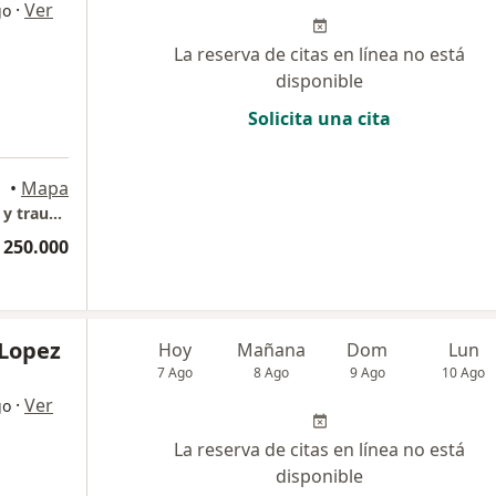
·
Ver
go
La reserva de citas en línea no está
disponible
Solicita una cita
•
Mapa
Consultorio Dr Anderson Lizcano-Ortopedia y traumatología (Ortopedia Oncológica)
 250.000
 Lopez
Hoy
Mañana
Dom
Lun
7 Ago
8 Ago
9 Ago
10 Ago
·
Ver
go
La reserva de citas en línea no está
disponible