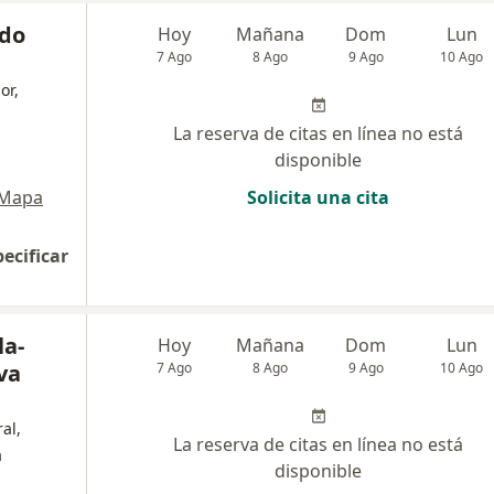
ndo
Hoy
Mañana
Dom
Lun
7 Ago
8 Ago
9 Ago
10 Ago
or,
La reserva de citas en línea no está
disponible
Mapa
Solicita una cita
pecificar
la-
Hoy
Mañana
Dom
Lun
va
7 Ago
8 Ago
9 Ago
10 Ago
al,
La reserva de citas en línea no está
a
disponible