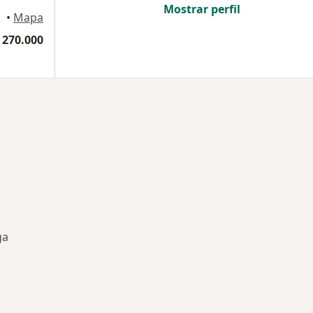
Mostrar perfil
•
Mapa
 270.000
ga
ermedades en Bucaramanga