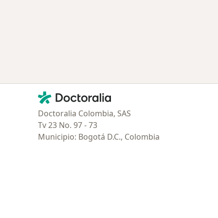
Contacto
Doctoralia - Página de inicio
Doctoralia Colombia, SAS
Tv 23 No. 97 - 73
Municipio: Bogotá D.C., Colombia