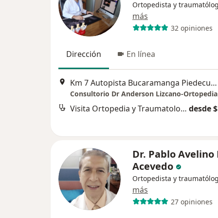
Ortopedista y traumatólo
más
32 opiniones
Dirección
En línea
Km 7 Autopista Bucaramanga Piedecuesta consultorio 711 Norte, Bucaramanga
Visita Ortopedia y Traumatología
desde $
Dr. Pablo Avelino
Acevedo
Ortopedista y traumatólo
más
27 opiniones