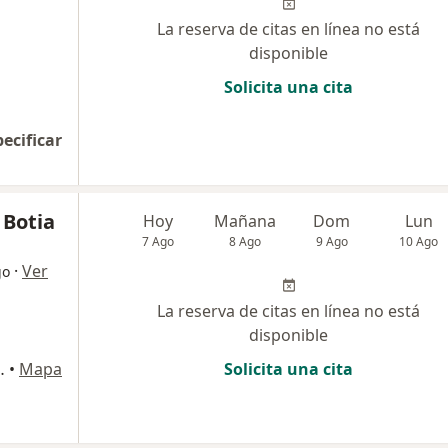
La reserva de citas en línea no está
disponible
Solicita una cita
pecificar
 Botia
Hoy
Mañana
Dom
Lun
7 Ago
8 Ago
9 Ago
10 Ago
·
Ver
go
La reserva de citas en línea no está
disponible
onsultorio 817N, Bucaramanga
•
Mapa
Solicita una cita