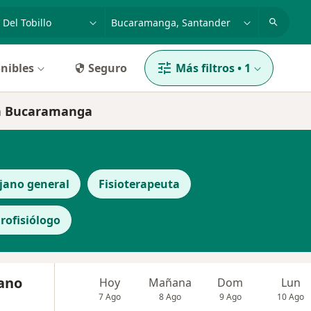
dad, enfermedad o nombre
p. ej. Bogotá
nibles
Seguro
Más filtros
•
1
 en Bucaramanga
jano general
Fisioterapeuta
rofisiólogo
cano
Hoy
Mañana
Dom
Lun
7 Ago
8 Ago
9 Ago
10 Ago