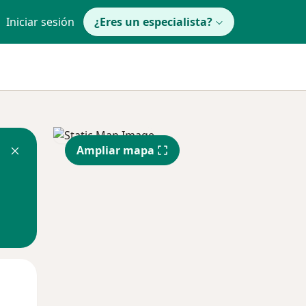
Iniciar sesión
¿Eres un especialista?
Ampliar mapa
Mar
Mié
Jue
11 Ago
12 Ago
13 Ago