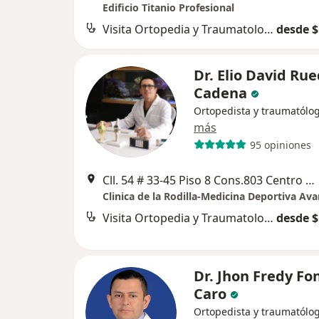
Edificio Titanio Profesional
Visita Ortopedia y Traumatología
desde $
Dr. Elio David Ru
Cadena
Ortopedista y traumatólo
más
95 opiniones
Cll. 54 # 33-45 Piso 8 Cons.803 Centro Medico Clinica Bucaramanga, Bucaramanga
Clinica de la Rodilla-Medicina Deportiva Av
Visita Ortopedia y Traumatología
desde $
Dr. Jhon Fredy Fo
Caro
Ortopedista y traumatólo