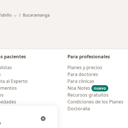
obillo
Bucaramanga
Cambiar de ciudad
os pacientes
Para profesionales
listas
Planes y precios
s
Para doctores
ta al Experto
Para clinicas
amentos
Noa Notes
nuevo
os
Recursos gratuitos
medades
Condiciones de los Planes
tas Frecuentes
Doctoralia
ión para móvil
e