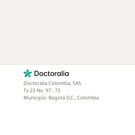
Contacto
Doctoralia - Página de inicio
Doctoralia Colombia, SAS
Tv 23 No. 97 - 73
Municipio: Bogotá D.C., Colombia