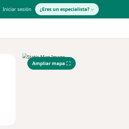
Iniciar sesión
¿Eres un especialista?
Mar
Mié
Jue
Ampliar mapa
11 Ago
12 Ago
13 Ago