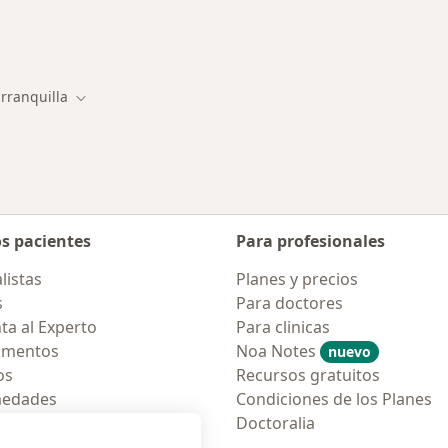
rranquilla
r de ciudad
Cambiar de ciudad
os pacientes
Para profesionales
listas
Planes y precios
s
Para doctores
ta al Experto
Para clinicas
amentos
Noa Notes
nuevo
os
Recursos gratuitos
medades
Condiciones de los Planes
tas Frecuentes
Doctoralia
ión para móvil