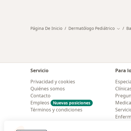
Página De Inicio
Dermatólogo Pediátrico
Ba
Cambia
Servicio
Para l
Privacidad y cookies
Especia
Quiénes somos
Clínica
Contacto
Pregun
Empleos
Medic
Nuevas posiciones
Términos y condiciones
Servici
Enfer
Pregun
Aplicac