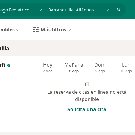
dad, enfermedad o nombre
p. ej. Bogotá
nibles
Más filtros
illa
afi
Hoy
Mañana
Dom
Lun
7 Ago
8 Ago
9 Ago
10 Ago
La reserva de citas en línea no está
disponible
Solicita una cita