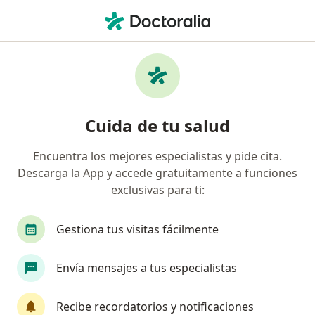
Men
Dermatólogo • Armenia, Quindío
Filtros
Seguro:
Liberty Seguros S.A.
Dermatólogos recomendados de Liberty
Cuida de tu salud
Seguros S.A. en Armenia
Encuentra los mejores especialistas y pide cita.
Descarga la App y accede gratuitamente a funciones
exclusivas para ti:
Gestiona tus visitas fácilmente
Envía mensajes a tus especialistas
Dra. Ángela Seidel Arango
Dermatólogo
Recibe recordatorios y notificaciones
732 opiniones