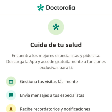
Men
Dermatitis De Contacto • Armenia, Quindío
Filtros
• 1
Seguro
Mapa
Especialistas en Dermatitis de Contacto en
Cuida de tu salud
Armenia
Encuentra los mejores especialistas y pide cita.
Descarga la App y accede gratuitamente a funciones
¿Qué especialidad estás buscando?
exclusivas para ti:
Dermatólogo
Médico estético
Gestiona tus visitas fácilmente
Envía mensajes a tus especialistas
Recibe recordatorios y notificaciones