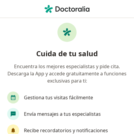
Men
Dermatólogo • Cali, Valle del Cauca
Filtros
Seguro:
La Equidad Seguros 
Dermatólogos recomendados de La Equidad
Cuida de tu salud
Seguros Generales O.C. (Amparado) en Cali
Encuentra los mejores especialistas y pide cita.
Descarga la App y accede gratuitamente a funciones
exclusivas para ti:
Gestiona tus visitas fácilmente
Envía mensajes a tus especialistas
Dr. José Saulo Torres Delgado
·
Ver más
Dermatólogo
Recibe recordatorios y notificaciones
95 opiniones