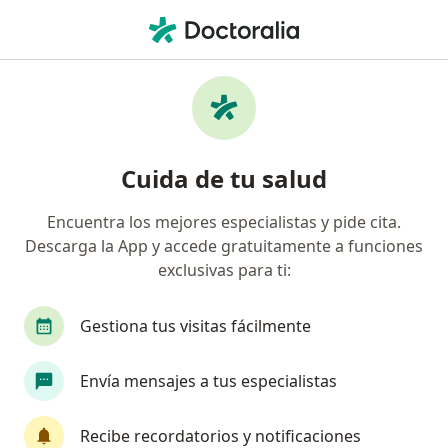
Men
Alopecia Areata • Cali, Valle del Cauca
Filtros
• 1
Seguro
Mapa
Especialistas en Alopecia areata en Cali
Cuida de tu salud
Encuentra los mejores especialistas y pide cita.
¿Qué especialidad estás buscando?
Descarga la App y accede gratuitamente a funciones
Dermatólogo
Internista
Cirujano maxilof
exclusivas para ti:
Gestiona tus visitas fácilmente
Envía mensajes a tus especialistas
Recibe recordatorios y notificaciones