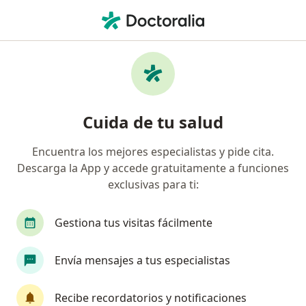
Men
Dermatólogo • Santa Marta, Magdalena
Filtros
Seguro
Mapa
Dermatólogos en Santa Marta
Cuida de tu salud
Encuentra los mejores especialistas y pide cita.
¿Cuál es tu compañía aseguradora?
Descarga la App y accede gratuitamente a funciones
exclusivas para ti:
Gestiona tus visitas fácilmente
Envía mensajes a tus especialistas
Recibe recordatorios y notificaciones
Destacado