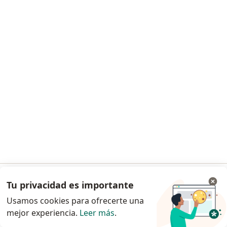
Dra. JASIEL SARAI SALAS GOMEZ
·
Ver más
Dermatóloga
54 opiniones
Visita Dermatología
$ 250.000
Este especialista no ofrece reserva de cita en línea en esta dirección.
Solicita una cita
Tu privacidad es importante
Ir a la app
Usamos cookies para ofrecerte una
Búsquedas relacionadas
mejor experiencia.
Leer más
.
Continuar en el navegador
Principales enfermedades tratadas