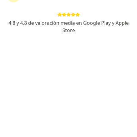
Dra. Yolima Mercado De La Hoz
·
Ver más
Dermatóloga
623 opiniones
4.8 y 4.8 de valoración media en Google Play y Apple
Store
Dirección 1
Dirección 2
Dirección 3
Direcció
Cra. 12 #21-35, Comuna 4, Santa Marta, Magdalena, Santa Marta
•
Mapa
YOLIMA MERCADO DE LA HOZ ac
Visita Dermatología
$ 350
Este especialista no ofrece reserva de cita en línea en esta dirección.
Solicita una cita