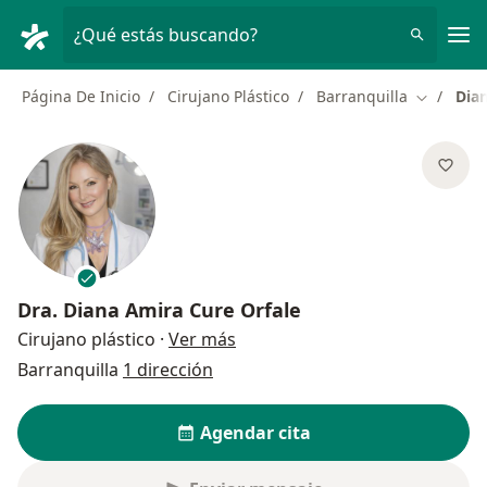
Men
¿Qué estás buscando?
Página De Inicio
Cirujano Plástico
Barranquilla
Dia
Cambiar 
Dra.
Diana Amira Cure Orfale
sobre las especializaciones
Cirujano plástico
·
Ver más
Barranquilla
1 dirección
Agendar cita