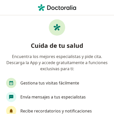
Men
Bichectomía • Barranquilla, Atlántico
Filtros
• 1
Seguro
Mapa
Especialistas en Bichectomía Barranquilla
Cuida de tu salud
Encuentra los mejores especialistas y pide cita.
¿Qué especialidad estás buscando?
Descarga la App y accede gratuitamente a funciones
Cirujano plástico
Odontólogo
Cirujano ma
exclusivas para ti:
Gestiona tus visitas fácilmente
Envía mensajes a tus especialistas
Recibe recordatorios y notificaciones