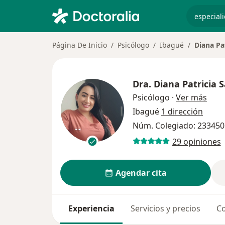
especiali
Página De Inicio
Psicólogo
Ibagué
Diana Pa
Dra.
Diana Patricia 
sobr
Psicólogo
·
Ver más
Ibagué
1 dirección
Núm. Colegiado: 233450
29 opiniones
Agendar cita
Experiencia
Servicios y precios
Co