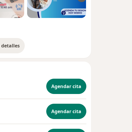
detalles
bre la experiencia
Agendar cita
Agendar cita