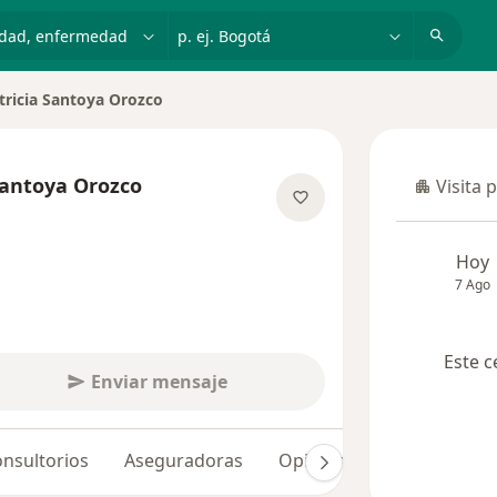
dad, enfermedad o nombre
p. ej. Bogotá
tricia Santoya Orozco
Santoya Orozco
Visita 
Visita p
e las especializaciones
Hoy
7 Ago
Este c
Enviar mensaje
nsultorios
Aseguradoras
Opiniones (29)
Dudas 