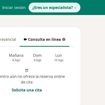
Iniciar sesión
¿Eres un especialista?
presencial
Consulta en línea
resencial
Consulta en línea
Mañana
Dom
Lun
Mar
Mié
8 Ago
9 Ago
10 Ago
11 Ago
12 Ag
entro aún no ofrece la reserva online
de cita
Solicita una cita
solucionadas (3)