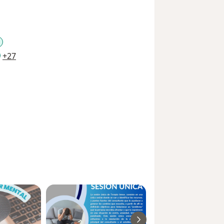
a11y_sr_more_diseases
+27