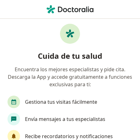
Men
Asesoría Psicológica Y Psicoeducación • Ibagué, Tolima
Filtros
• 1
Seguro
Mapa
Especialistas en Asesoría psicológica y
Cuida de tu salud
psicoeducación Ibagué
Encuentra los mejores especialistas y pide cita.
Descarga la App y accede gratuitamente a funciones
¿Qué especialidad estás buscando?
exclusivas para ti:
Psicólogo
Sexólogo
Gestiona tus visitas fácilmente
Envía mensajes a tus especialistas
Recibe recordatorios y notificaciones