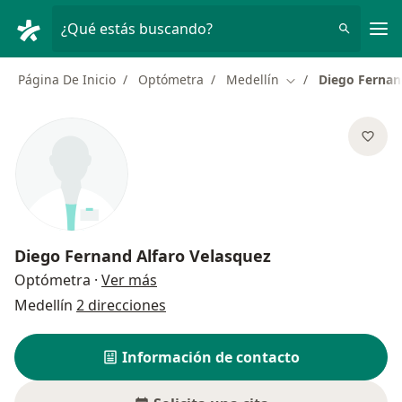
Men
¿Qué estás buscando?
Página De Inicio
Optómetra
Medellín
Diego Fernan
Cambiar de ciudad
Diego Fernand Alfaro Velasquez
sobre las especializaciones
Optómetra
·
Ver más
Medellín
2 direcciones
Información de contacto