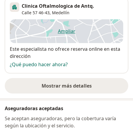
Clinica Oftalmologica de Antq.
Calle 57 46-43,
Medellín
Ampliar
se abre en una nueva pestañ
Disponibilidad
Este especialista no ofrece reserva online en esta
dirección
¿Qué puedo hacer ahora?
Mostrar más detalles
sobre la dirección
Aseguradoras aceptadas
Se aceptan aseguradoras, pero la cobertura varía
según la ubicación y el servicio.