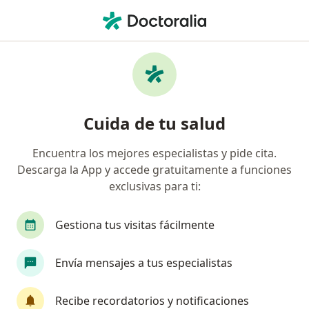
Men
Queratocono • Medellín, Antioquia
Filtros
• 1
Seguro
Mapa
Especialistas en Queratocono en Medellín
Cuida de tu salud
Encuentra los mejores especialistas y pide cita.
¿Qué especialidad estás buscando?
Descarga la App y accede gratuitamente a funciones
Oftalmólogo
Optómetra
Ginecólogo
exclusivas para ti:
Gestiona tus visitas fácilmente
Envía mensajes a tus especialistas
Recibe recordatorios y notificaciones