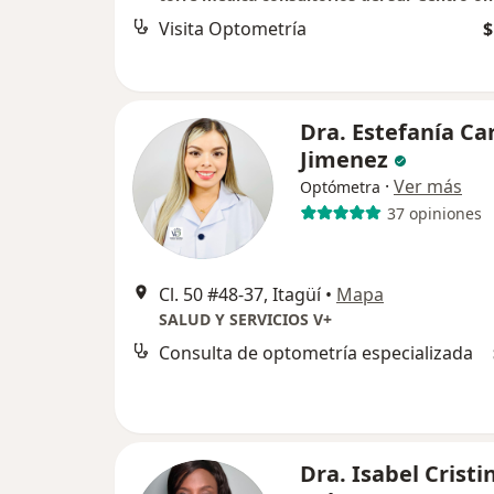
Visita Optometría
$
Dra. Estefanía C
Jimenez
·
Ver más
Optómetra
37 opiniones
Cl. 50 #48-37, Itagüí
•
Mapa
SALUD Y SERVICIOS V+
Consulta de optometría especializada
Dra. Isabel Cristi