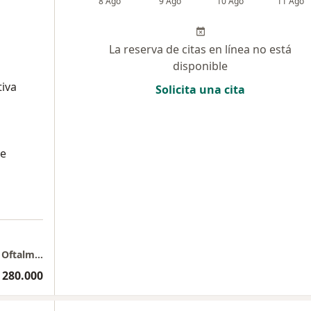
8 Ago
9 Ago
10 Ago
11 Ago
La reserva de citas en línea no está
disponible
tiva
Solicita una cita
ue
Clínica Oftalmológica de San Diego. Génesis Oftalmología Especializada. Dra. Isabel Cristina Cabrera
 280.000