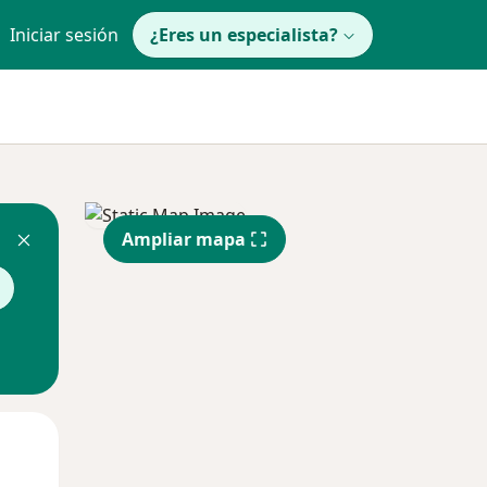
Iniciar sesión
¿Eres un especialista?
Ampliar mapa
Mié
Jue
Vie
12 Ago
13 Ago
14 Ago