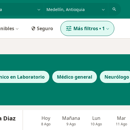
dad, enfermedad o nombre
p. ej. Bogotá
nibles
Seguro
Más filtros
•
1
n
nico en Laboratorio
Médico general
Neurólogo
a Diaz
Hoy
Mañana
Lun
Mar
8 Ago
9 Ago
10 Ago
11 Ago