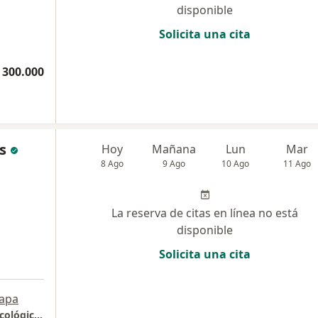
disponible
Solicita una cita
 300.000
s
Hoy
Mañana
Lun
Mar
8 Ago
9 Ago
10 Ago
11 Ago
La reserva de citas en línea no está
disponible
Solicita una cita
a
apa
torre medica consultorios del sur Centro oncológico de Antioquia