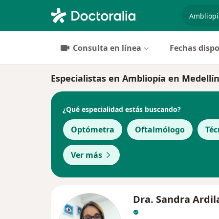
especiali
Consulta en línea
Fechas dispo
Especialistas en Ambliopía en Medellí
¿Qué especialidad estás buscando?
Optómetra
Oftalmólogo
Téc
Ver más
Dra. Sandra Ardil