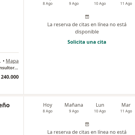
8 Ago
9 Ago
10 Ago
11 Ago
La reserva de citas en línea no está
disponible
Solicita una cita
ín., Medellín
•
Mapa
Clínica de oftalmología Sandiego. Piso 7. Consultorio 722
 240.000
ceño
Hoy
Mañana
Lun
Mar
8 Ago
9 Ago
10 Ago
11 Ago
La reserva de citas en línea no está