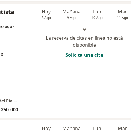
utista
Hoy
Mañana
Lun
Mar
8 Ago
9 Ago
10 Ago
11 Ago
·
mólogo
La reserva de citas en línea no está
disponible
de
Solicita una cita
Edificio Torre Medica Clofan, Sector Ciudad del Rio. Consultorio 16 - 04
 250.000
Hoy
Mañana
Lun
Mar