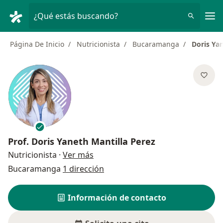
Men
¿Qué estás buscando?
Página De Inicio
Nutricionista
Bucaramanga
Doris Ya
Prof.
Doris Yaneth Mantilla Perez
sobre las especializaciones
Nutricionista
·
Ver más
Bucaramanga
1 dirección
Información de contacto