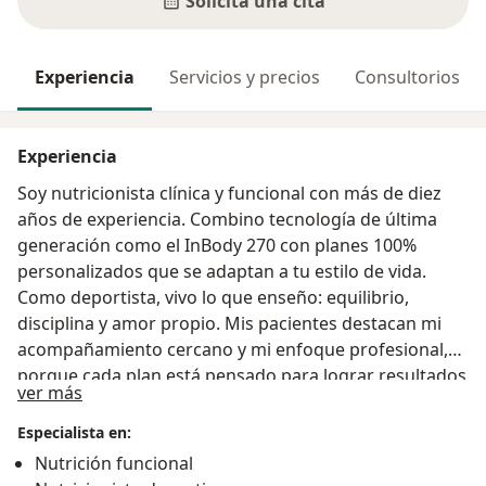
Solicita una cita
Experiencia
Servicios y precios
Consultorios
Experiencia
Soy nutricionista clínica y funcional con más de diez
años de experiencia. Combino tecnología de última
generación como el InBody 270 con planes 100%
personalizados que se adaptan a tu estilo de vida.
Como deportista, vivo lo que enseño: equilibrio,
disciplina y amor propio. Mis pacientes destacan mi
acompañamiento cercano y mi enfoque profesional,
porque cada plan está pensado para lograr resultados
Acerca de mí
ver más
reales y sostenibles.
Especialista en:
Nutrición funcional