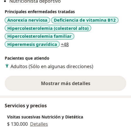
Nutricionista deportivo
Principales enfermedades tratadas
Anorexia nerviosa
Deficiencia de vitamina B12
Hipercolesterolemia (colesterol alto)
Hipercolesterolemia familiar
a11y_sr_more_diseases
Hiperemesis gravídica
+48
Pacientes que atiendo
Adultos (Sólo en algunas direcciones)
Mostrar más detalles
sobre la experiencia
Servicios y precios
Visitas sucesivas Nutrición y Dietética
$ 130.000
Detalles