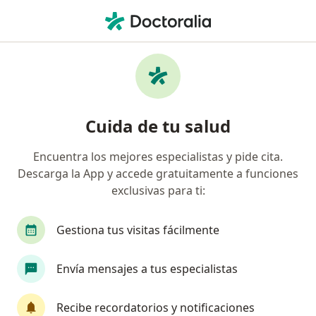
Men
Obesidad • Bucaramanga, Santander
Filtros
• 1
Seguro
Mapa
Especialistas en Obesidad en Bucaramanga
Cuida de tu salud
Encuentra los mejores especialistas y pide cita.
¿Qué especialidad estás buscando?
Descarga la App y accede gratuitamente a funciones
Médico general
Internista
Terapeuta com
exclusivas para ti:
Gestiona tus visitas fácilmente
Envía mensajes a tus especialistas
Recibe recordatorios y notificaciones