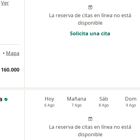
·
Ver
La reserva de citas en línea no está
disponible
Solicita una cita
ramanga
•
Mapa
 160.000
a
Hoy
Mañana
Sáb
Dom
6 Ago
7 Ago
8 Ago
9 Ago
La reserva de citas en línea no está
disponible