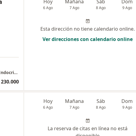
a
Hoy
Mañana
Sáb
Dom
6 Ago
7 Ago
8 Ago
9 Ago
Esta dirección no tiene calendario online.
Ver direcciones con calendario online
Consulta Dra Maria Natalia Serrano Macias Endocrinología y obesidad
 230.000
Hoy
Mañana
Sáb
Dom
6 Ago
7 Ago
8 Ago
9 Ago
La reserva de citas en línea no está
disponible