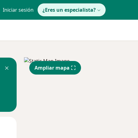
Iniciar sesión
¿Eres un especialista?
Ampliar mapa
Lun
Mar
Mié
10 Ago
11 Ago
12 Ago