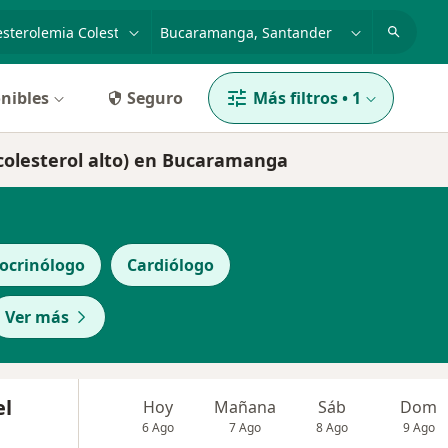
dad, enfermedad o nombre
p. ej. Bogotá
nibles
Seguro
Más filtros
•
1
(colesterol alto) en Bucaramanga
ocrinólogo
Cardiólogo
Ver más
el
Hoy
Mañana
Sáb
Dom
6 Ago
7 Ago
8 Ago
9 Ago