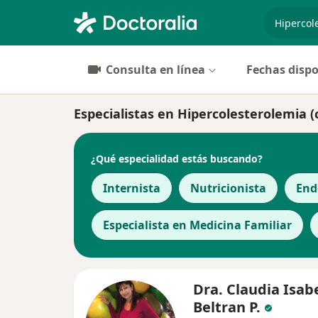
especiali
Consulta en línea
Fechas dispo
Especialistas en Hipercolesterolemia 
¿Qué especialidad estás buscando?
Internista
Nutricionista
End
Especialista en Medicina Familiar
Dra. Claudia Isab
Beltran P.