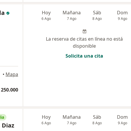
da
Hoy
Mañana
Sáb
Dom
6 Ago
7 Ago
8 Ago
9 Ago
La reserva de citas en línea no está
disponible
Solicita una cita
•
Mapa
 250.000
Hoy
Mañana
Sáb
Dom
ia
6 Ago
7 Ago
8 Ago
9 Ago
 Diaz