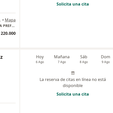
Solicita una cita
Bucaramanga
•
Mapa
ONLINE CORAZÓN: CONSULTA CARDIOLOGÍA PREFERENCIAL, PLAN MASTER CARDIOLOGÍA, TOTALCARDIO & DOLOR TORÁCICO.
 220.000
ez
Hoy
Mañana
Sáb
Dom
6 Ago
7 Ago
8 Ago
9 Ago
La reserva de citas en línea no está
disponible
Solicita una cita