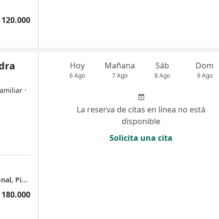
 120.000
dra
Hoy
Mañana
Sáb
Dom
6 Ago
7 Ago
8 Ago
9 Ago
·
amiliar
La reserva de citas en línea no está
disponible
Solicita una cita
Consulta presencial Clínica Foscal Internacional, Piso 8, consultorio 817
 180.000