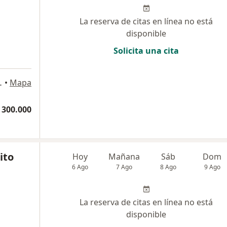
La reserva de citas en línea no está
disponible
Solicita una cita
ONSUL 408, Floridablanca
•
Mapa
 300.000
ito
Hoy
Mañana
Sáb
Dom
6 Ago
7 Ago
8 Ago
9 Ago
La reserva de citas en línea no está
disponible