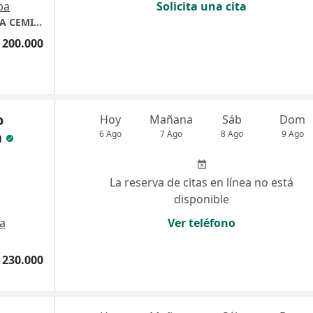
pa
Solicita una cita
CENTRO MEDICO INTEGRAL DE CARDIOLOGIA CEMIC IPS
 200.000
o
Hoy
Mañana
Sáb
Dom
n
6 Ago
7 Ago
8 Ago
9 Ago
La reserva de citas en línea no está
disponible
a
Ver teléfono
 230.000