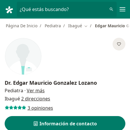
Men
¿Qué estás buscando?
Página De Inicio
Pediatra
Ibagué
Edgar Mauricio G
Cambiar de ciudad
Dr.
Edgar Mauricio Gonzalez Lozano
sobre las especializaciones
Pediatra
·
Ver más
Ibagué
2 direcciones
3 opiniones
Información de contacto