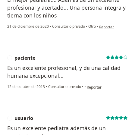
profesional y acertado... Una persona integra y
tierna con los niños
en opinión del usuari
21 de diciembre de 2020
•
Consultorio privado
•
Otro
•
Reportar
paciente
P
Es un excelente profesional, y de una calidad
humana excepcional...
en opinión del usuario pacie
12 de octubre de 2013
•
Consultorio privado
•
•
Reportar
usuario
U
Es un excelente pediatra además de un