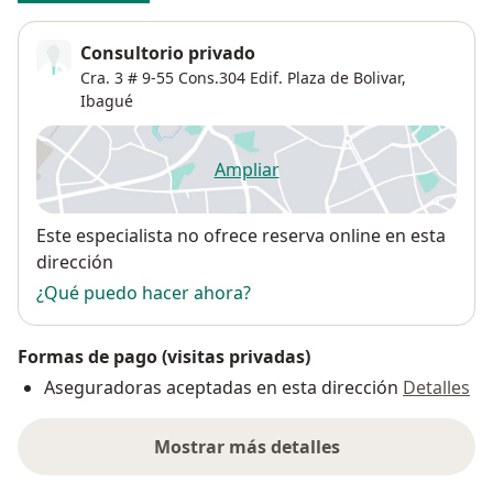
Consultorio privado
Cra. 3 # 9-55 Cons.304 Edif. Plaza de Bolivar,
Ibagué
Ampliar
se abre en una nueva pestañ
Disponibilidad
Este especialista no ofrece reserva online en esta
dirección
¿Qué puedo hacer ahora?
Formas de pago (visitas privadas)
Aseguradoras aceptadas en esta dirección
Detalles
Mostrar más detalles
sobre la dirección