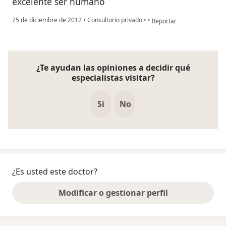
excelente ser humano
en opinión del usuario usu
25 de diciembre de 2012
•
Consultorio privado
•
•
Reportar
¿Te ayudan las opiniones a decidir qué
especialistas visitar?
Si
No
¿Es usted este doctor?
Modificar o gestionar perfil