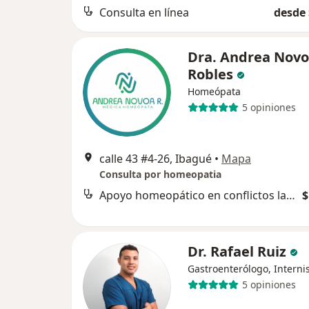
Consulta en línea
desde 
Dra. Andrea Nov
Robles
Homeópata
5 opiniones
calle 43 #4-26, Ibagué
•
Mapa
Consulta por homeopatia
Apoyo homeopático en conflictos laborales, familiares y sociales
$
Dr. Rafael Ruiz
Gastroenterólogo, Interni
5 opiniones