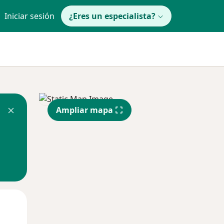
Iniciar sesión
¿Eres un especialista?
Ampliar mapa
Mar
Mié
Jue
11 Ago
12 Ago
13 Ago