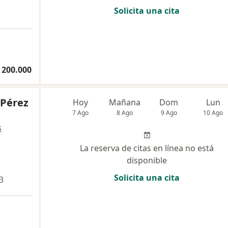
Solicita una cita
a
 200.000
 Pérez
Hoy
Mañana
Dom
Lun
7 Ago
8 Ago
9 Ago
10 Ago
s
La reserva de citas en línea no está
disponible
Solicita una cita
3