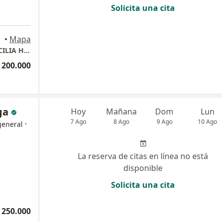
Solicita una cita
•
Mapa
CONSULTORIO PRIVADO - DRA. MARTHA CECILIA HERRAN PERDOMO
 200.000
ga
Hoy
Mañana
Dom
Lun
7 Ago
8 Ago
9 Ago
10 Ago
·
general
La reserva de citas en línea no está
disponible
Solicita una cita
 250.000