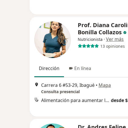
Prof. Diana Carol
Bonilla Collazos
·
Ver más
Nutricionista
13 opiniones
Dirección
En línea
Carrera 6 #53-29, Ibagué
•
Mapa
Consulta presencial
Alimentación para aumentar la masa muscular
desde $
Dr. Andres Felipe