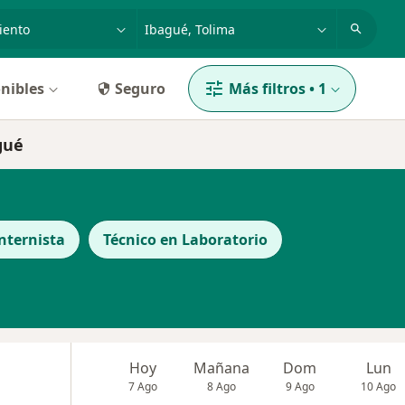
dad, enfermedad o nombre
p. ej. Bogotá
nibles
Seguro
Más filtros
•
1
gué
nternista
Técnico en Laboratorio
Hoy
Mañana
Dom
Lun
7 Ago
8 Ago
9 Ago
10 Ago