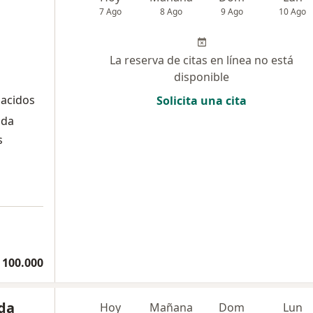
7 Ago
8 Ago
9 Ago
10 Ago
La reserva de citas en línea no está
disponible
nacidos
Solicita una cita
ada
s
 100.000
nda
Hoy
Mañana
Dom
Lun