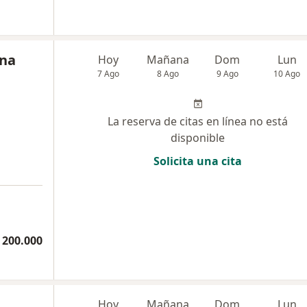
ina
Hoy
Mañana
Dom
Lun
7 Ago
8 Ago
9 Ago
10 Ago
La reserva de citas en línea no está
disponible
Solicita una cita
 200.000
Hoy
Mañana
Dom
Lun