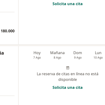
Solicita una cita
 180.000
ia
Hoy
Mañana
Dom
Lun
7 Ago
8 Ago
9 Ago
10 Ago
La reserva de citas en línea no está
disponible
Solicita una cita
a