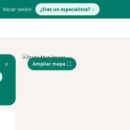
Iniciar sesión
¿Eres un especialista?
Ampliar mapa
Mar
Mié
Jue
11 Ago
12 Ago
13 Ago