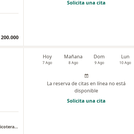
Solicita una cita
a
 200.000
Hoy
Mañana
Dom
Lun
7 Ago
8 Ago
9 Ago
10 Ago
La reserva de citas en línea no está
disponible
Solicita una cita
a
Psicólogo clínico especialista/ Experto en psicoterapia consulta virtual