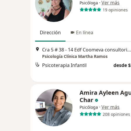
·
Ver más
Psicóloga
19 opiniones
Dirección
En línea
Cra 5 # 38 - 14 Edf Coomeva consultorio 505, Ibagué
Psicología Clínica Martha Ramos
Psicoterapia Infantil
desde $
Amira Ayleen Agu
Char
·
Ver más
Psicóloga
208 opiniones