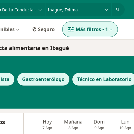
dad, enfermedad o nombre
p. ej. Bogotá
nibles
Seguro
Más filtros
•
1
ucta alimentaria en Ibagué
ista
Gastroenterólogo
Técnico en Laboratorio
os
Hoy
Mañana
Dom
Lun
7 Ago
8 Ago
9 Ago
10 Ago