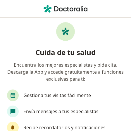
Men
Endocrinólogo Pediátrico • Cúcuta, Norte de Santander
Filtros
Seguro
Mapa
Endocrinólogos pediátricos en Cúcuta
Cuida de tu salud
Encuentra los mejores especialistas y pide cita.
¿Cuál es tu compañía aseguradora?
Descarga la App y accede gratuitamente a funciones
exclusivas para ti:
Gestiona tus visitas fácilmente
Envía mensajes a tus especialistas
Recibe recordatorios y notificaciones
Dra. Ingry Katerine Rojas Rodriguez