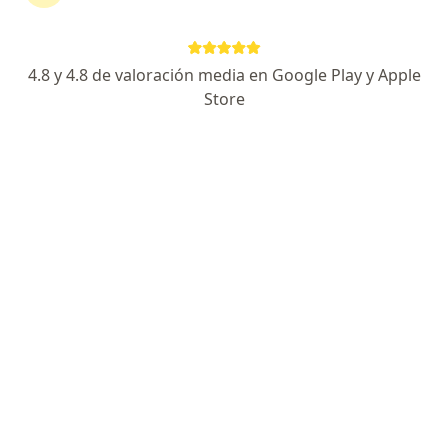
Endocrinóloga pediátrica, Pediatra
7 opiniones
4.8 y 4.8 de valoración media en Google Play y Apple
Dirección 1
Dirección 2
Store
Calle 1 2 Este43, Cúcuta
•
Mapa
UNAYRE. Endocrinología Pediatríca
Consulta de seguimiento endocrinología pediátrica
Precio sin especificar
Este especialista no ofrece reserva de cita en línea en esta dirección.
Solicita una cita