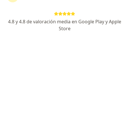
610 opiniones
Enfoque en el paciente y su familia
4.8 y 4.8 de valoración media en Google Play y Apple
Cuidado integral
Store
Empatía, amabilidad y buen trato
Cl. 14 # 43B-146, Medellín
•
Mapa
Hospital Infantil Santa Ana
Acepta Medplus Medicina Prepagada S.A.
Consulta de primera vez
Este especialista no ofrece reserva de cita en línea en esta dirección.
Solicita una cita
Búsquedas relacionadas
Otros especialistas de Medplus Medicina