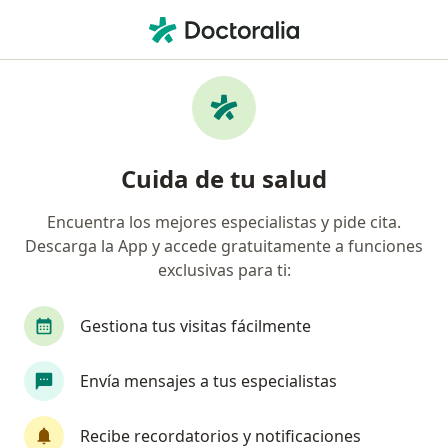
Men
Endocrinólogo Pediátrico • Medellín, Antioquia
Filtros
Seguro:
Medplus Medicina Pr
Endocrinólogos pediátricos recomendados
Cuida de tu salud
de Medplus Medicina Prepagada S.A. en
Medellín
Encuentra los mejores especialistas y pide cita.
Descarga la App y accede gratuitamente a funciones
exclusivas para ti:
Gestiona tus visitas fácilmente
Envía mensajes a tus especialistas
Dr. Martin Toro-Ramos
Recibe recordatorios y notificaciones
Endocrinólogo pediátrico, Pediatra