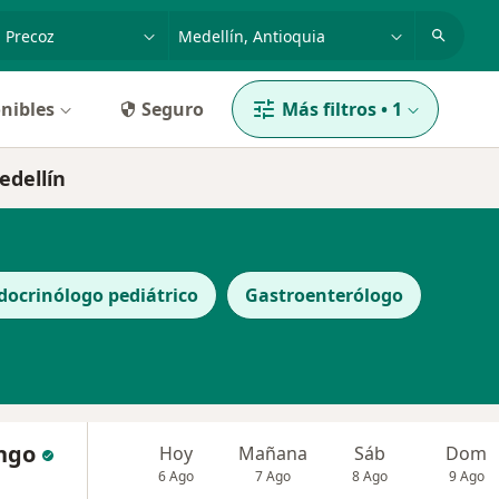
dad, enfermedad o nombre
p. ej. Bogotá
nibles
Seguro
Más filtros
•
1
edellín
docrinólogo pediátrico
Gastroenterólogo
ango
Hoy
Mañana
Sáb
Dom
6 Ago
7 Ago
8 Ago
9 Ago