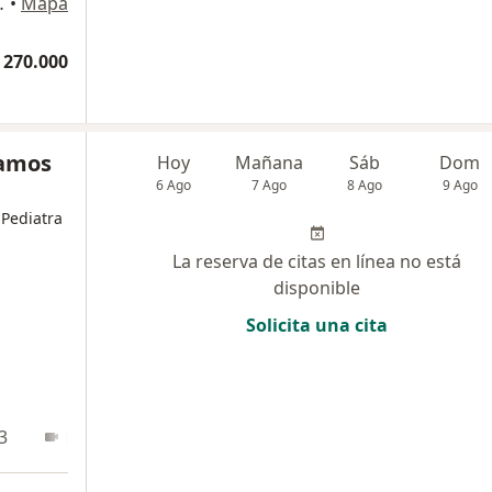
torio 07, Medellín
•
Mapa
 270.000
Ramos
Hoy
Mañana
Sáb
Dom
6 Ago
7 Ago
8 Ago
9 Ago
 Pediatra
La reserva de citas en línea no está
disponible
Solicita una cita
3
En línea