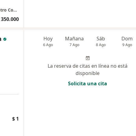
San Diego - Consultorio 1209 - Torre Sur Centro Comercial San Diego
 350.000
a
Hoy
Mañana
Sáb
Dom
6 Ago
7 Ago
8 Ago
9 Ago
La reserva de citas en línea no está
disponible
Solicita una cita
$ 1