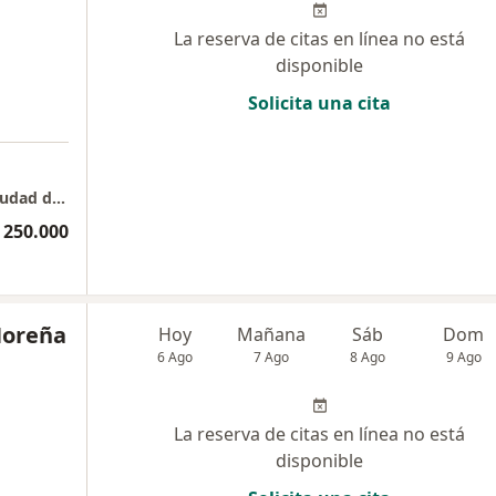
La reserva de citas en línea no está
disponible
Solicita una cita
Consulta privada - Torre Medica Comedal. ciudad del Rio
 250.000
Noreña
Hoy
Mañana
Sáb
Dom
6 Ago
7 Ago
8 Ago
9 Ago
La reserva de citas en línea no está
disponible