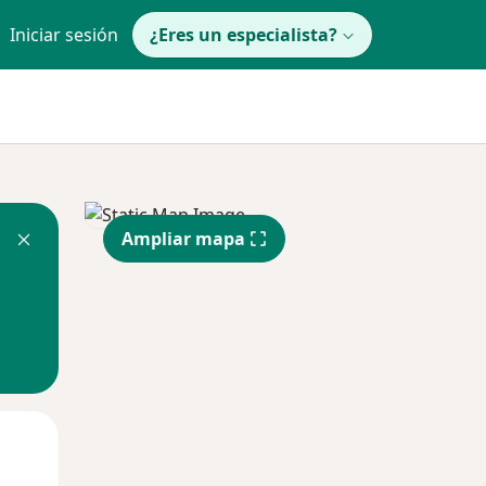
Iniciar sesión
¿Eres un especialista?
Ampliar mapa
Lun
Mar
Mié
10 Ago
11 Ago
12 Ago