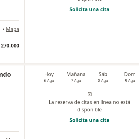
Solicita una cita
•
Mapa
 270.000
ando
Hoy
Mañana
Sáb
Dom
6 Ago
7 Ago
8 Ago
9 Ago
La reserva de citas en línea no está
disponible
Solicita una cita
a