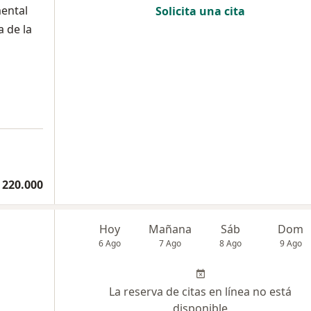
mental
Solicita una cita
 de la
 220.000
Hoy
Mañana
Sáb
Dom
6 Ago
7 Ago
8 Ago
9 Ago
La reserva de citas en línea no está
disponible