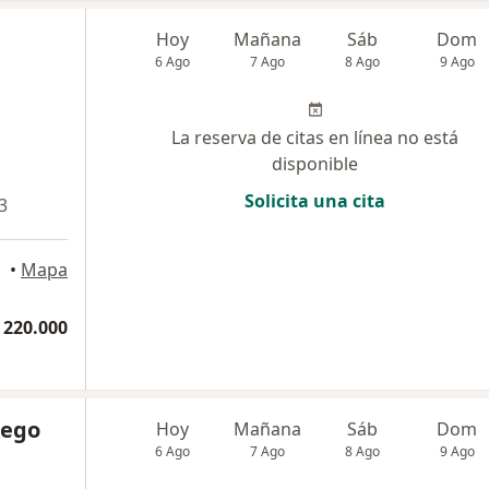
Hoy
Mañana
Sáb
Dom
6 Ago
7 Ago
8 Ago
9 Ago
La reserva de citas en línea no está
disponible
Solicita una cita
3
ellín
•
Mapa
 220.000
lego
Hoy
Mañana
Sáb
Dom
6 Ago
7 Ago
8 Ago
9 Ago