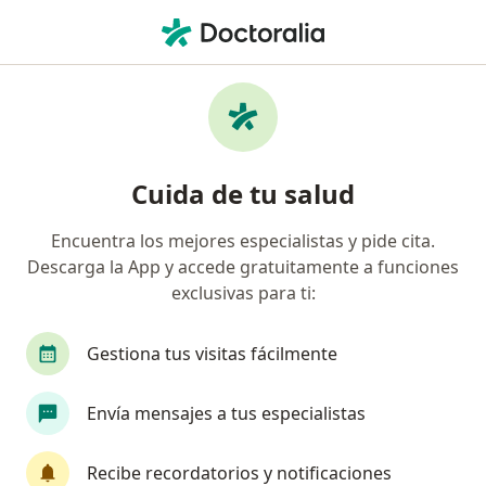
Men
Ginecólogo • Medellín, Antioquia
Filtros
Seguro:
Medplus Medicina Pr
Ginecólogos recomendados de Medplus
Cuida de tu salud
Medicina Prepagada S.A. en Medellín
Encuentra los mejores especialistas y pide cita.
Descarga la App y accede gratuitamente a funciones
exclusivas para ti:
Gestiona tus visitas fácilmente
Envía mensajes a tus especialistas
Dra. Paula Bedoya
·
Ver más
Ginecóloga
Recibe recordatorios y notificaciones
31 opiniones