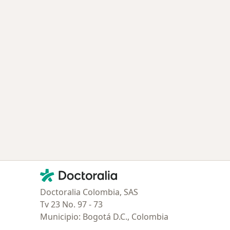
Contacto
Doctoralia - Página de inicio
Doctoralia Colombia, SAS
Tv 23 No. 97 - 73
Municipio: Bogotá D.C., Colombia