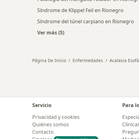
Síndrome de Klippel Feil en Rionegro
Síndrome del túnel carpiano en Rionegro
Ver más (5)
Más en esta categoría: Otras enfe
Página De Inicio
Enfermedades
Acalasia Esof
Servicio
Para l
Privacidad y cookies
Especia
Quiénes somos
Clínica
Contacto
Pregun