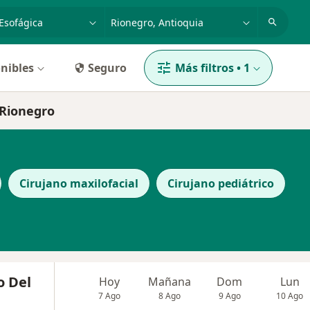
dad, enfermedad o nombre
p. ej. Bogotá
nibles
Seguro
Más filtros
•
1
 Rionegro
Cirujano maxilofacial
Cirujano pediátrico
o Del
Hoy
Mañana
Dom
Lun
7 Ago
8 Ago
9 Ago
10 Ago