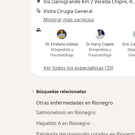
Vía Llanogrande Km 2 Vereda Ch
Visita Cirugía General
Mostrar más servicios
Dr. Emiliano Gómez
Dr. Harry Copete
Dra. C
Ortopedista y
Ortopedista y
Osor
Traumatólogo
Traumatólogo
Gin
Ver todos los especialistas (33)
Búsquedas relacionadas
Otras enfermedades en Rionegro
Salmonelosis en Rionegro
Hepatitis A en Rionegro
Patología del manguito rotador en Rioneg