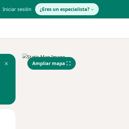
Iniciar sesión
¿Eres un especialista?
Ampliar mapa
Mar
Mié
Jue
11 Ago
12 Ago
13 Ago