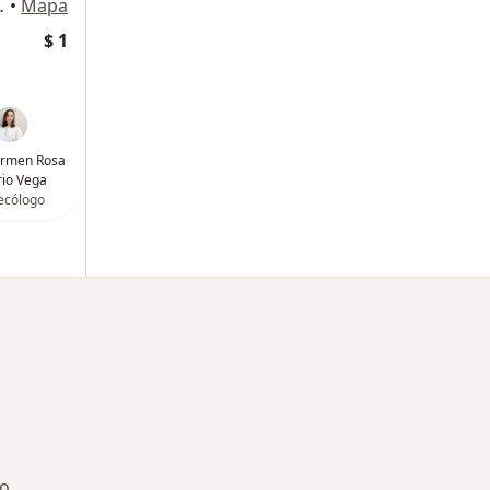
ipre, Rionegro
•
Mapa
$ 1
armen Rosa
io Vega
ecólogo
ro