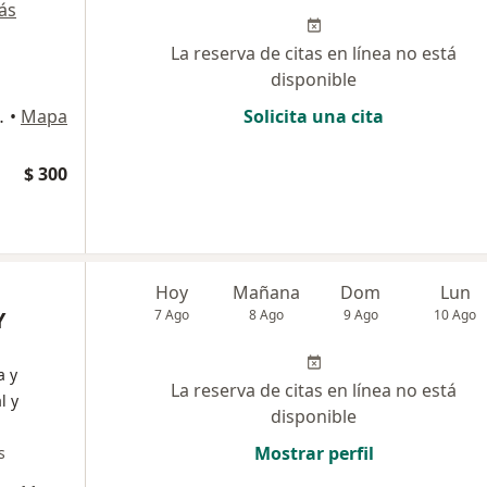
ás
La reserva de citas en línea no está
disponible
ipre, Rionegro
•
Mapa
Solicita una cita
$ 300
Hoy
Mañana
Dom
Lun
Y
7 Ago
8 Ago
9 Ago
10 Ago
a y
La reserva de citas en línea no está
l y
disponible
Mostrar perfil
s