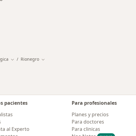
rmedades en Rionegro
ágica
Rionegro
Cambiar de ciudad
Cambiar de ciudad
os pacientes
Para profesionales
listas
Planes y precios
s
Para doctores
ta al Experto
Para clinicas