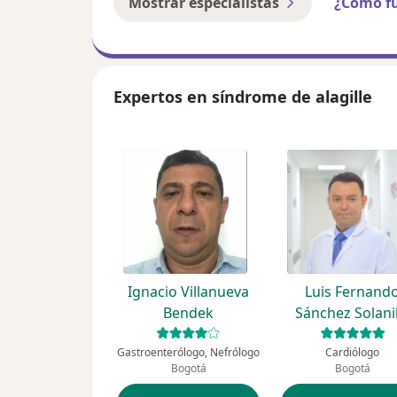
Mostrar especialistas
¿Cómo f
Expertos en síndrome de alagille
Ignacio Villanueva
Luis Fernand
Bendek
Sánchez Solanil
Gastroenterólogo, Nefrólogo
Cardiólogo
Bogotá
Bogotá