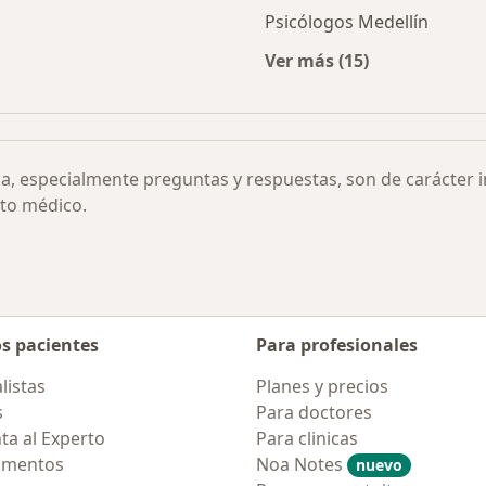
Psicólogos Medellín
Ver más (15)
rmedades
Más en esta categor
ia, especialmente preguntas y respuestas, son de carácter 
to médico.
os pacientes
Para profesionales
listas
Planes y precios
s
Para doctores
ta al Experto
Para clinicas
amentos
Noa Notes
nuevo