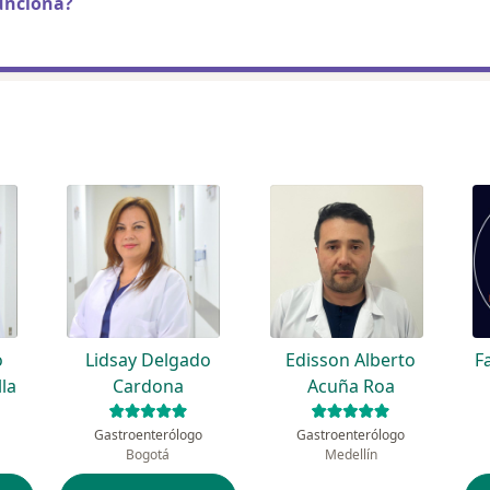
unciona?
o
Lidsay Delgado
Edisson Alberto
F
la
Cardona
Acuña Roa
Gastroenterólogo
Gastroenterólogo
Bogotá
Medellín