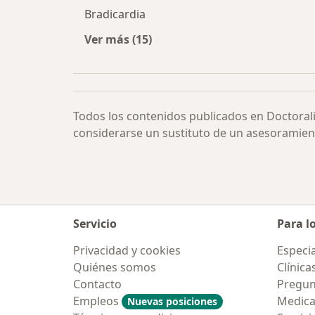
Bradicardia
Ver más (15)
Más en esta categoría: Otras enfe
Todos los contenidos publicados en Doctoral
considerarse un sustituto de un asesoramien
Servicio
Para l
Privacidad y cookies
Especia
Quiénes somos
Clínica
Contacto
Pregun
Empleos
Medic
Nuevas posiciones