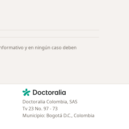
ía: Especialistas más solicitados
informativo y en ningún caso deben
Contacto
Doctoralia - Página de inicio
Doctoralia Colombia, SAS
Tv 23 No. 97 - 73
Municipio: Bogotá D.C., Colombia